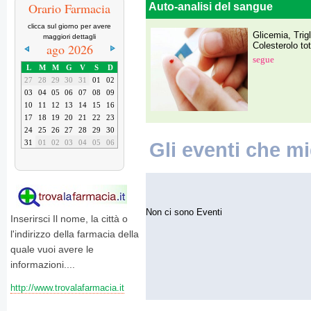
Orario Farmacia
Auto-analisi del sangue
clicca sul giorno per avere
Glicemia, Trig
maggiori dettagli
Colesterolo tot
ago 2026
segue
L
M
M
G
V
S
D
27
28
29
30
31
01
02
03
04
05
06
07
08
09
10
11
12
13
14
15
16
17
18
19
20
21
22
23
24
25
26
27
28
29
30
Gli eventi che mi
31
01
02
03
04
05
06
Non ci sono Eventi
Inserirsci Il nome, la città o
l'indirizzo della farmacia della
quale vuoi avere le
informazioni....
http://www.trovalafarmacia.it