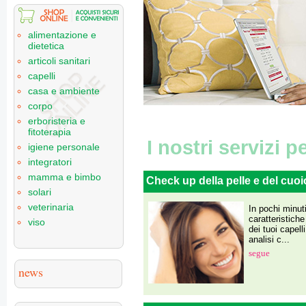
alimentazione e
dietetica
articoli sanitari
capelli
casa e ambiente
corpo
erboristeria e
fitoterapia
I nostri servizi p
igiene personale
integratori
mamma e bimbo
Check up della pelle e del cuoi
solari
veterinaria
In pochi minuti
caratteristiche
viso
dei tuoi capell
analisi c...
segue
news