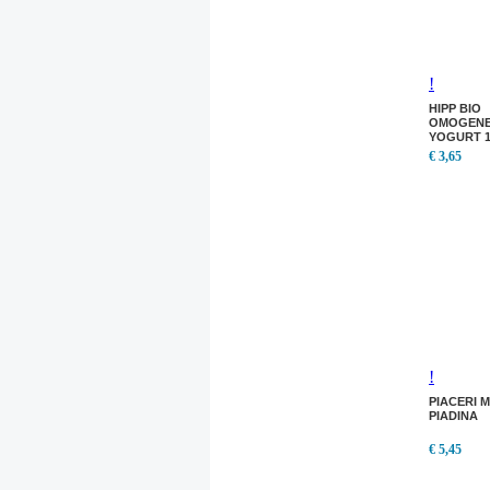
!
HIPP BIO
OMOGENE
YOGURT 1
HIPP BIO
€ 3,65
OMOGENE
YOGURT 1
!
PIACERI 
PIADINA
€ 5,45