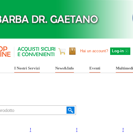
Hai un account?
Log-in
I Nostri Servizi
News&Info
Eventi
Multimed
!
!
!