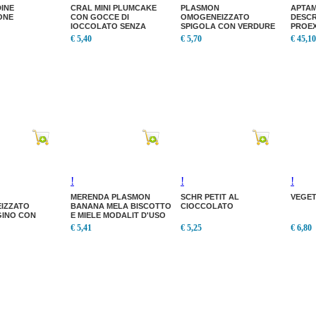
INE
CRAL MINI PLUMCAKE
PLASMON
APTAM
ONE
CON GOCCE DI
OMOGENEIZZATO
DESCR
IOCCOLATO SENZA
SPIGOLA CON VERDURE
PROE
GLUTINE PRODOTTO
80G 2 PEZZI PLASMON
€ 5,40
€ 5,70
€ 45,10
DESTINATO A SOGGETTI
OMOGENEIZZATO
CON INTOLLERANZA AL
SPIGOLA CON VERDURE
GLUTINE.
80G 2 PEZZI
!
!
!
MERENDA PLASMON
SCHR PETIT AL
VEGET
IZZATO
BANANA MELA BISCOTTO
CIOCCOLATO
INO CON
E MIELE MODALIT D'USO
TO 80G 2 PEZZI
PU ESSERE CONSUMATO
€ 5,41
€ 5,25
€ 6,80
COME MERENDA. PU
IZZATO
ESSERE SERVITO
INO CON
TO 80G 2 PEZZI