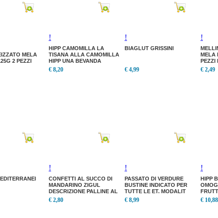
!
!
!
HIPP CAMOMILLA LA
BIAGLUT GRISSINI
MELLI
IZZATO MELA
TISANA ALLA CAMOMILLA
MELA 
25G 2 PEZZI
HIPP UNA BEVANDA
PEZZI
OMOG
€ 8,20
€ 4,99
€ 2,49
IZZATO MELA
MIRTIL
25G 2 PEZZI
!
!
!
MEDITERRANEI
CONFETTI AL SUCCO DI
PASSATO DI VERDURE
HIPP 
MANDARINO ZIGUL
BUSTINE INDICATO PER
OMOGE
DESCRIZIONE PALLINE AL
TUTTE LE ET. MODALIT
FRUTT
SUCCO DI MANDARINO
D'USO: DI FACILE E
PEZZI
€ 2,80
€ 8,99
€ 10,88
SENZA
RAPIDA PREPARAZIONE:
OMOGE
FRUTT
PEZZI