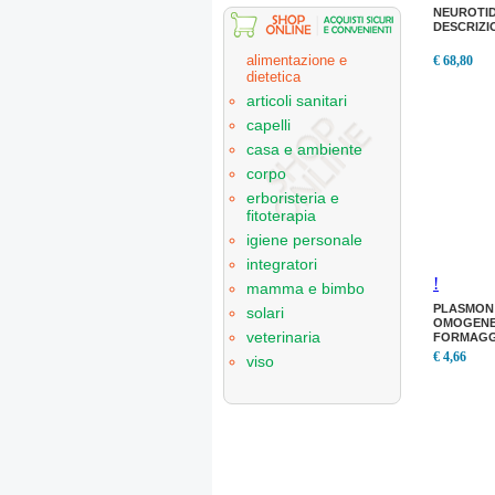
NEUROTID
DESCRIZI
alimentazione e
€ 68,80
dietetica
articoli sanitari
capelli
casa e ambiente
corpo
erboristeria e
fitoterapia
igiene personale
integratori
!
mamma e bimbo
PLASMON
solari
OMOGENE
veterinaria
FORMAGG
PROSCIUT
€ 4,66
viso
PLASMON
OMOGENE
FORMAGG
PROSCIUT