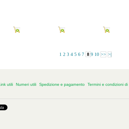
1
2
3
4
5
6
7
8
9
10
>>
>|
ink utili
Numeri utili
Spedizione e pagamento
Termini e condizioni di