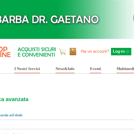
Hai un account?
Log-in
I Nostri Servizi
News&Info
Eventi
Multimed
ca avanzata
arola nel titolo