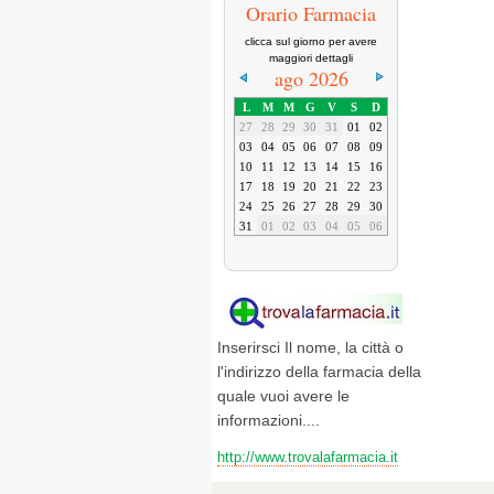
Orario Farmacia
clicca sul giorno per avere
maggiori dettagli
ago 2026
L
M
M
G
V
S
D
27
28
29
30
31
01
02
03
04
05
06
07
08
09
10
11
12
13
14
15
16
17
18
19
20
21
22
23
24
25
26
27
28
29
30
31
01
02
03
04
05
06
Inserirsci Il nome, la città o
l'indirizzo della farmacia della
quale vuoi avere le
informazioni....
http://www.trovalafarmacia.it