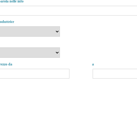
arola nelle info
oduttrice
prezzo da
a