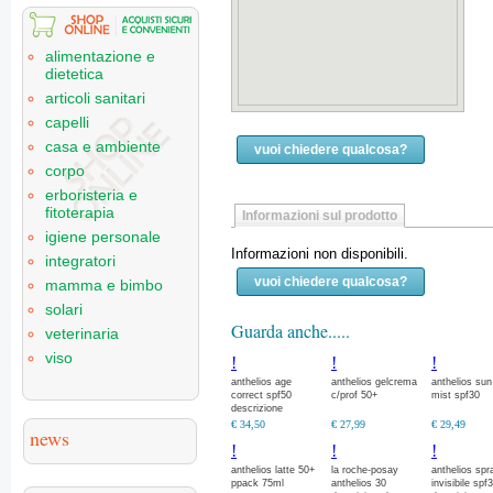
alimentazione e
dietetica
articoli sanitari
capelli
casa e ambiente
vuoi chiedere qualcosa?
corpo
erboristeria e
fitoterapia
Informazioni sul prodotto
igiene personale
Informazioni non disponibili.
integratori
vuoi chiedere qualcosa?
mamma e bimbo
solari
Guarda anche.....
veterinaria
viso
!
!
!
anthelios age
anthelios gelcrema
anthelios sun 
correct spf50
c/prof 50+
mist spf30
descrizione
€ 34,50
€ 27,99
€ 29,49
news
!
!
!
anthelios latte 50+
la roche-posay
anthelios spr
ppack 75ml
anthelios 30
invisibile spf