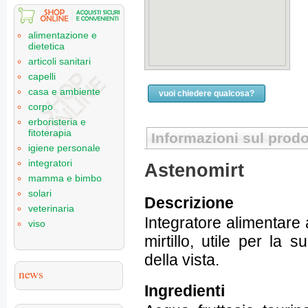
alimentazione e
dietetica
articoli sanitari
capelli
casa e ambiente
vuoi chiedere qualcosa?
corpo
erboristeria e
fitoterapia
Informazioni sul prodo
igiene personale
integratori
Astenomirt
mamma e bimbo
solari
Descrizione
veterinaria
Integratore alimentare 
viso
mirtillo, utile per la
della vista.
news
Ingredienti