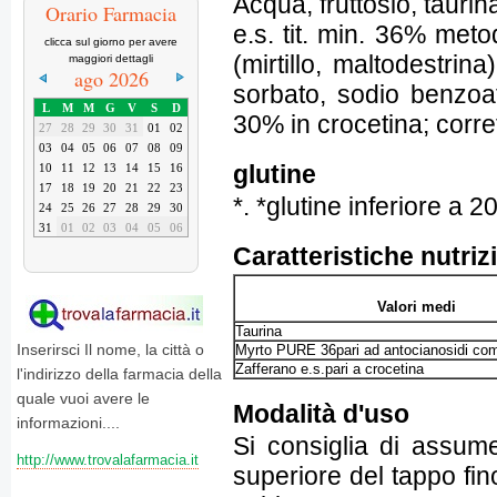
Acqua, fruttosio, taurin
Orario Farmacia
e.s. tit. min. 36% met
clicca sul giorno per avere
(mirtillo, maltodestrin
maggiori dettagli
ago 2026
sorbato, sodio benzoato
L
M
M
G
V
S
D
30% in crocetina; corret
27
28
29
30
31
01
02
03
04
05
06
07
08
09
glutine
10
11
12
13
14
15
16
17
18
19
20
21
22
23
*. *glutine inferiore a 
24
25
26
27
28
29
30
31
01
02
03
04
05
06
Caratteristiche nutriz
Valori medi
Taurina
Inserirsci Il nome, la città o
Myrto PURE 36pari ad antocianosidi com
Zafferano e.s.pari a crocetina
l'indirizzo della farmacia della
quale vuoi avere le
Modalità d'uso
informazioni....
Si consiglia di assume
http://www.trovalafarmacia.it
superiore del tappo fi