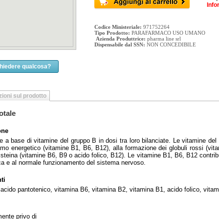
Info
Codice Ministeriale:
971752264
Tipo Prodotto:
PARAFARMACO USO UMANO
Azienda Produttrice:
pharma line srl
Dispensabile dal SSN:
NON CONCEDIBILE
chiedere qualcosa?
ioni sul prodotto
totale
one
re a base di vitamine del gruppo B in dosi tra loro bilanciate. Le vitamine de
mo energetico (vitamine B1, B6, B12), alla formazione dei globuli rossi (vi
isteina (vitamine B6, B9 o acido folico, B12). Le vitamine B1, B6, B12 contrib
ca e al normale funzionamento del sistema nervoso.
ti
, acido pantotenico, vitamina B6, vitamina B2, vitamina B1, acido folico, vit
mente privo di