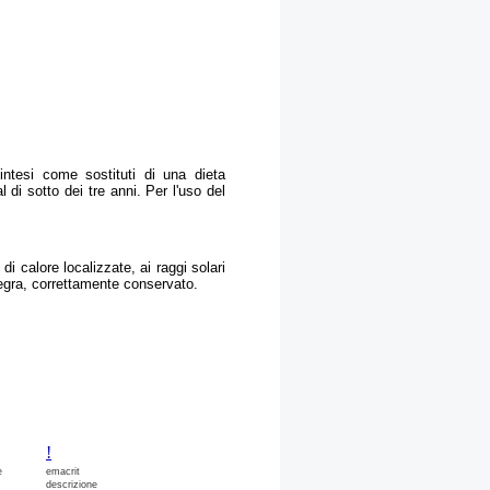
intesi come sostituti di una dieta
l di sotto dei tre anni. Per l'uso del
i calore localizzate, ai raggi solari
integra, correttamente conservato.
!
e
emacrit
descrizione