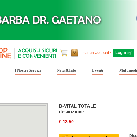
Hai un account?
Log-in
I Nostri Servizi
News&Info
Eventi
Multimed
B-VITAL TOTALE
descrizione
€ 13,50
Disp