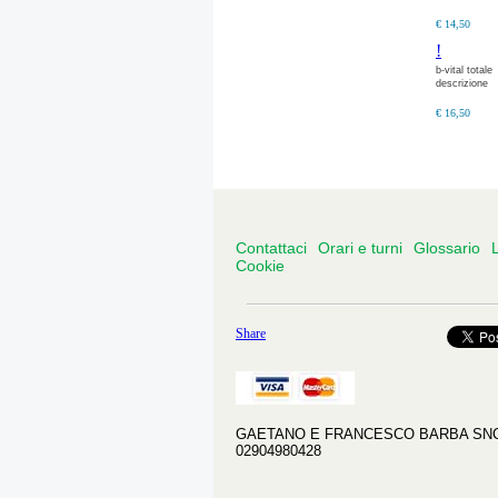
€ 14,50
!
b-vital totale
descrizione
€ 16,50
Contattaci
Orari e turni
Glossario
L
Cookie
Share
GAETANO E FRANCESCO BARBA SNC - VI
02904980428