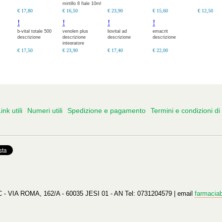
mirtillo 8 fiale 10ml
€ 17,80
€ 16,50
€ 23,90
€ 15,60
€ 12,50
!
!
!
!
b-vital totale 500
venolen plus
liovital ad
emacrit
descrizione
descrizione
descrizione
descrizione
integratore
alimentare che
€ 17,50
€ 23,90
€ 17,40
€ 22,00
contiene alpha-
gamma
ink utili
Numeri utili
Spedizione e pagamento
Termini e condizioni di
A ROMA, 162/A - 60035 JESI 01 - AN Tel: 0731204579 | email
farmacia