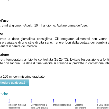
 d'uso
 5 ml al giorno. - Adulti: 10 ml al giorno. Agitare prima dell'uso.
ze
are la dose giornaliera consigliata. Gli integratori alimentari non vanno 
a e variata e di uno stile di vita sano. Tenere fuori dalla portata dei bambini a
entire il parere del medico.
azione
e a temperatura ambiente controllata (15-25 °C). Evitare l'esposizione a fonti d
tto con l'acqua. La data di fine validità si riferisce al prodotto in confezione 
a 100 ml con misurino graduato.
chiedere qualcosa?
nche.....
!
!
!
!
!
sinergen minerale
Liovital mirtillo 8
brainil descrizione
viscoflu
b-vital total
descrizione
fiale 10ml Liovital
descrizione
descrizione