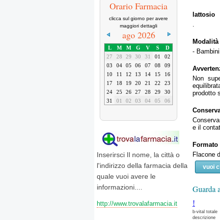
Orario Farmacia
lattosio
clicca sul giorno per avere
.
maggiori dettagli
ago 2026
Modalità
L
M
M
G
V
S
D
- Bambini:
27
28
29
30
31
01
02
03
04
05
06
07
08
09
Avverten
10
11
12
13
14
15
16
Non super
17
18
19
20
21
22
23
equilibrat
24
25
26
27
28
29
30
prodotto s
31
01
02
03
04
05
06
Conserv
Conservar
e il conta
Formato
Flacone d
Inserirsci Il nome, la città o
l'indirizzo della farmacia della
vuoi 
quale vuoi avere le
informazioni....
Guarda a
!
http://www.trovalafarmacia.it
b-vital totale
descrizione