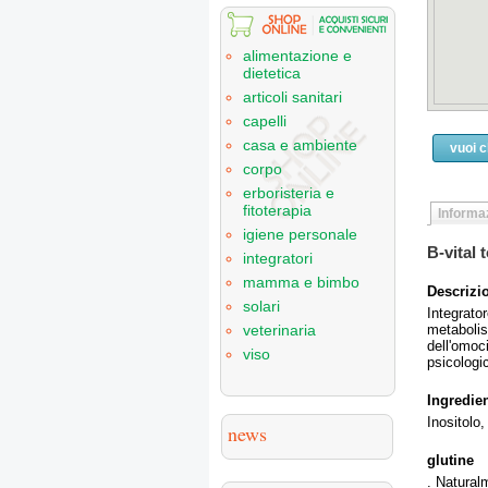
alimentazione e
dietetica
articoli sanitari
capelli
casa e ambiente
vuoi 
corpo
erboristeria e
fitoterapia
Informaz
igiene personale
B-vital 
integratori
mamma e bimbo
Descrizi
solari
Integrato
metabolis
veterinaria
dell'omoc
viso
psicologi
Ingredien
Inositolo
news
glutine
. Natural