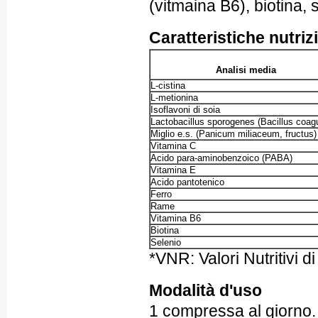
(vitmaina B6), biotina, 
Caratteristiche nutriz
Analisi media
L-cistina
L-metionina
Isoflavoni di soia
Lactobacillus sporogenes (Bacillus coag
Miglio e.s. (Panicum miliaceum, fructus)
Vitamina C
Acido para-aminobenzoico (PABA)
Vitamina E
Acido pantotenico
Ferro
Rame
Vitamina B6
Biotina
Selenio
*VNR: Valori Nutritivi d
Modalità d'uso
1 compressa al giorno.