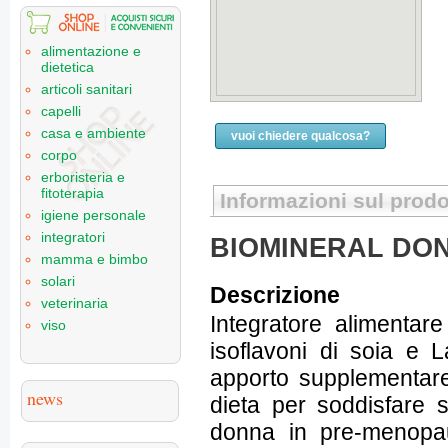
alimentazione e
dietetica
articoli sanitari
capelli
casa e ambiente
vuoi chiedere qualcosa?
corpo
erboristeria e
fitoterapia
Informazioni sul prodo
igiene personale
integratori
BIOMINERAL DO
mamma e bimbo
solari
Descrizione
veterinaria
Integratore alimentare
viso
isoflavoni di soia e L
apporto supplementare 
news
dieta per soddisfare s
donna in pre-menopau