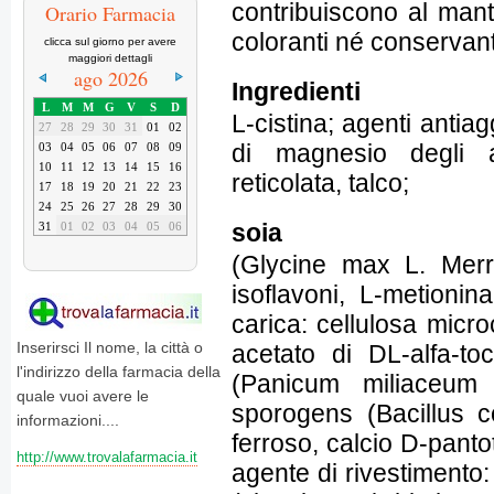
contribuiscono al mant
Orario Farmacia
coloranti né conservant
clicca sul giorno per avere
maggiori dettagli
ago 2026
Ingredienti
L
M
M
G
V
S
D
L-cistina; agenti antiagg
27
28
29
30
31
01
02
di magnesio degli ac
03
04
05
06
07
08
09
10
11
12
13
14
15
16
reticolata, talco;
17
18
19
20
21
22
23
24
25
26
27
28
29
30
soia
31
01
02
03
04
05
06
(Glycine max L. Merr.
isoflavoni, L-metionin
carica: cellulosa micr
Inserirsci Il nome, la città o
acetato di DL-alfa-to
l'indirizzo della farmacia della
(Panicum miliaceum L
quale vuoi avere le
sporogens (Bacillus 
informazioni....
ferroso, calcio D-panto
http://www.trovalafarmacia.it
agente di rivestimento: 