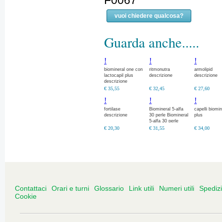
F0067
vuoi chiedere qualcosa?
Guarda anche.....
!
!
!
biomineral one con
ritmonutra
armolipid
lactocapil plus
descrizione
descrizione
descrizione
€ 35,55
€ 32,45
€ 27,60
!
!
!
fortilase
Biomineral 5-alfa
capelli biomin
descrizione
30 perle Biomineral
plus
5-alfa 30 perle
€ 20,30
€ 31,55
€ 34,00
Contattaci
Orari e turni
Glossario
Link utili
Numeri utili
Spediz
Cookie