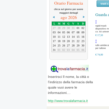
Orario Farmacia
vuoi 
clicca sul giorno per avere
maggiori dettagli
Guarda a
ago 2026
!
L
M
M
G
V
S
D
rapid-mask
27
28
29
30
31
01
02
dispositivo m
ce. kit univer
03
04
05
06
07
08
09
completo per
€ 17,50
10
11
12
13
14
15
16
aerosolterapi
!
compatibile 
17
18
19
20
21
22
23
rullo antidecu
24
25
26
27
28
29
30
per tallone
31
01
02
03
04
05
06
€ 74,00
Inserirsci Il nome, la città o
l'indirizzo della farmacia della
quale vuoi avere le
informazioni....
http://www.trovalafarmacia.it