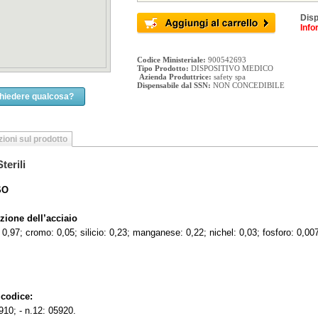
Disp
Info
Codice Ministeriale:
900542693
Tipo Prodotto:
DISPOSITIVO MEDICO
Azienda Produttrice:
safety spa
Dispensabile dal SSN:
NON CONCEDIBILE
chiedere qualcosa?
ioni sul prodotto
terili
SO
ione dell’acciaio
 0,97; cromo: 0,05; silicio: 0,23; manganese: 0,22; nichel: 0,03; fosforo: 0,007
 codice:
5910; - n.12: 05920.