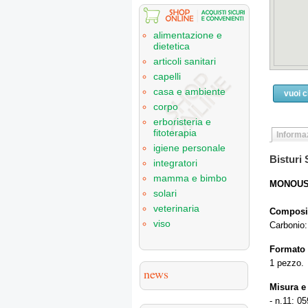
alimentazione e
dietetica
articoli sanitari
capelli
casa e ambiente
vuoi 
corpo
erboristeria e
fitoterapia
Informaz
igiene personale
Bisturi S
integratori
mamma e bimbo
MONOU
solari
veterinaria
Composiz
viso
Carbonio:
Formato
1 pezzo.
news
Misura e
- n.11: 0