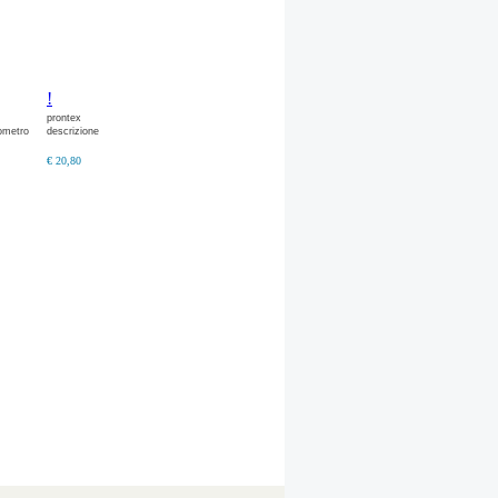
!
prontex
ometro
descrizione
€ 20,80