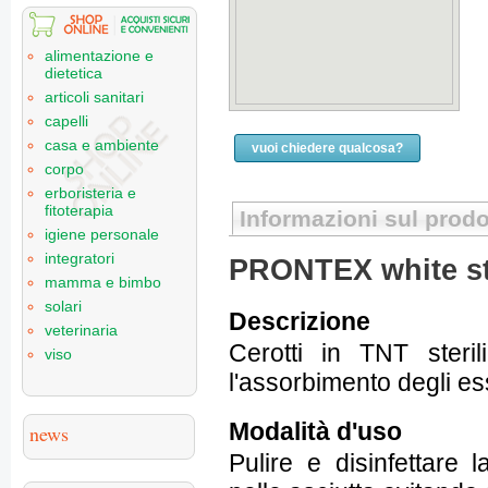
alimentazione e
dietetica
articoli sanitari
capelli
casa e ambiente
vuoi chiedere qualcosa?
corpo
erboristeria e
fitoterapia
Informazioni sul prodo
igiene personale
integratori
PRONTEX white st
mamma e bimbo
solari
Descrizione
veterinaria
Cerotti in TNT steril
viso
l'assorbimento degli es
Modalità d'uso
news
Pulire e disinfettare l