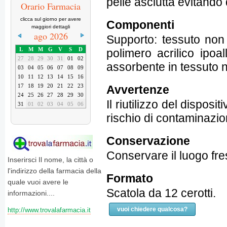
pelle asciutta evitando 
Orario Farmacia
clicca sul giorno per avere
Componenti
maggiori dettagli
ago 2026
Supporto: tessuto non 
L
M
M
G
V
S
D
polimero acrilico ipoa
27
28
29
30
31
01
02
assorbente in tessuto n
03
04
05
06
07
08
09
10
11
12
13
14
15
16
17
18
19
20
21
22
23
Avvertenze
24
25
26
27
28
29
30
Il riutilizzo del disposi
31
01
02
03
04
05
06
rischio di contaminazio
Conservazione
Conservare il luogo fres
Inserirsci Il nome, la città o
l'indirizzo della farmacia della
Formato
quale vuoi avere le
Scatola da 12 cerotti.
informazioni....
vuoi chiedere qualcosa?
http://www.trovalafarmacia.it