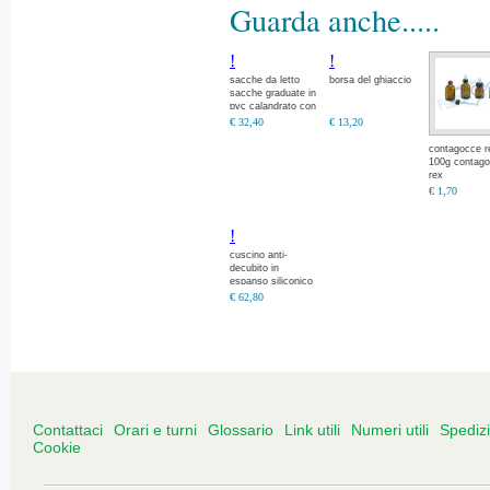
Guarda anche.....
!
!
sacche da letto
borsa del ghiaccio
sacche graduate in
pvc calandrato con
doppia saldatura
€ 32,40
€ 13,20
laterale. con e
senza valvola di
contagocce r
100g contag
rex
€ 1,70
!
cuscino anti-
decubito in
espanso siliconico
viscoelastico
€ 62,80
Contattaci
Orari e turni
Glossario
Link utili
Numeri utili
Spediz
Cookie