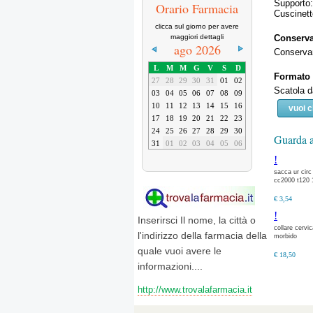
Supporto
Orario Farmacia
Cuscinett
clicca sul giorno per avere
Conserv
maggiori dettagli
ago 2026
Conservare
L
M
M
G
V
S
D
Formato
27
28
29
30
31
01
02
Scatola d
03
04
05
06
07
08
09
10
11
12
13
14
15
16
vuoi 
17
18
19
20
21
22
23
24
25
26
27
28
29
30
Guarda a
31
01
02
03
04
05
06
!
sacca ur circ
cc2000 t120 
€ 3,54
!
Inserirsci Il nome, la città o
collare cervic
l'indirizzo della farmacia della
morbido
quale vuoi avere le
€ 18,50
informazioni....
http://www.trovalafarmacia.it