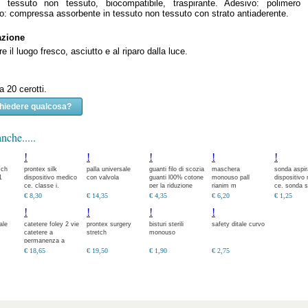
: tessuto non tessuto, biocompatibile, traspirante. Adesivo: polimero ac
o: compressa assorbente in tessuto non tessuto con strato antiaderente.
azione
 il luogo fresco, asciutto e al riparo dalla luce.
a 20 cerotti.
chiedere qualcosa?
nche.....
!
!
!
!
!
 ch
prontex silk
palla universale
guanti filo di scozia
maschera
sonda aspir
1
dispositivo medico
con valvola
guanti l00% cotone
monouso pall
dispositivo
ce, classe i.
per la riduzione
rianim m
ce. sonda st
cerotto in tessuto
della
monouso p
€ 8,30
€ 14,35
€ 4,35
€ 6,20
€ 1,25
di fibre di seta
sensibilizzazione o
aspirazione
!
!
!
!
artificiale con
irritazione della
mediante l'u
cute.
di
ale
catetere foley 2 vie
prontex surgery
bisturi sterili
safety ditale curvo
catetere a
stretch
monouso
permanenza a
punta dritta
€ 18,65
€ 19,50
€ 1,90
€ 2,75
(nelaton} con
palloncino (capacit
5-1 o mi}