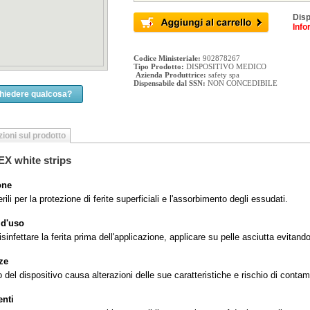
Disp
Info
Codice Ministeriale:
902878267
Tipo Prodotto:
DISPOSITIVO MEDICO
Azienda Produttrice:
safety spa
Dispensabile dal SSN:
NON CONCEDIBILE
chiedere qualcosa?
ioni sul prodotto
 white strips
one
erili per la protezione di ferite superficiali e l'assorbimento degli essudati.
 d'uso
isinfettare la ferita prima dell'applicazione, applicare su pelle asciutta evitando
ze
zzo del dispositivo causa alterazioni delle sue caratteristiche e rischio di contam
nti