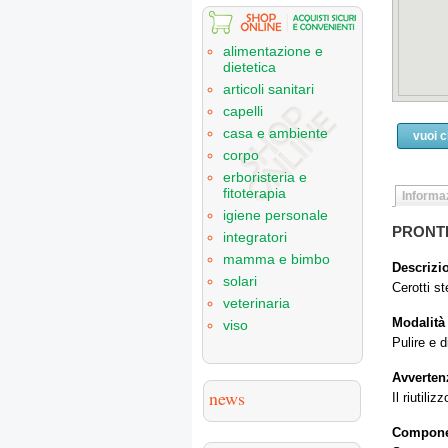
alimentazione e
dietetica
articoli sanitari
capelli
casa e ambiente
vuoi 
corpo
erboristeria e
fitoterapia
Informaz
igiene personale
PRONTEX
integratori
mamma e bimbo
Descrizi
solari
Cerotti st
veterinaria
Modalità
viso
Pulire e d
Avverten
news
Il riutili
Compone