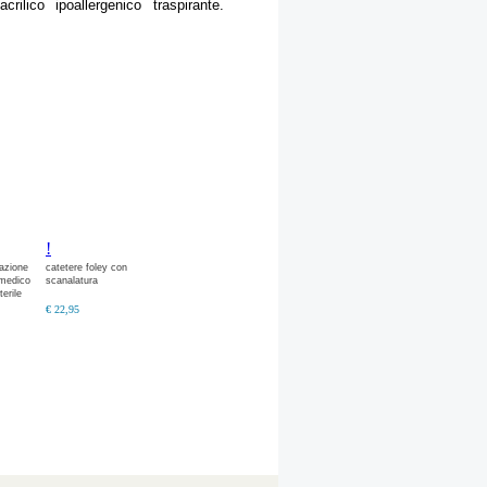
rilico ipoallergenico traspirante.
!
azione
catetere foley con
 medico
scanalatura
erile
er
€ 22,95
tilizzo