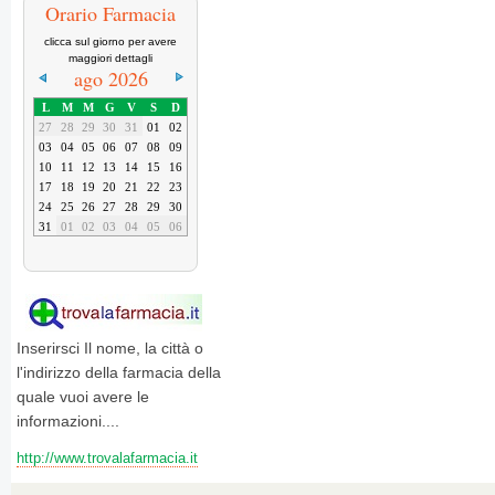
Orario Farmacia
clicca sul giorno per avere
maggiori dettagli
ago 2026
L
M
M
G
V
S
D
27
28
29
30
31
01
02
03
04
05
06
07
08
09
10
11
12
13
14
15
16
17
18
19
20
21
22
23
24
25
26
27
28
29
30
31
01
02
03
04
05
06
Inserirsci Il nome, la città o
l'indirizzo della farmacia della
quale vuoi avere le
informazioni....
http://www.trovalafarmacia.it