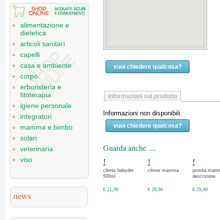
alimentazione e
dietetica
articoli sanitari
capelli
casa e ambiente
vuoi chiedere qualcosa?
corpo
erboristeria e
fitoterapia
Informazioni sul prodotto
igiene personale
Informazioni non disponibili.
integratori
vuoi chiedere qualcosa?
mamma e bimbo
solari
Guarda anche.....
veterinaria
viso
!
!
!
clinnix babydet
clinnix mamma
provita mam
500ml
descrizione
€ 21,90
€ 29,90
€ 29,90
news