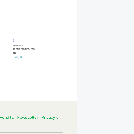
!
neyron l-
acetilcarnitina 750
mg
€ 26,90
 vendita
NewsLetter
Privacy e