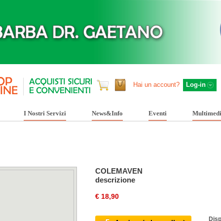
Hai un account?
Log-in
I Nostri Servizi
News&Info
Eventi
Multimed
COLEMAVEN
descrizione
€ 18,90
Disp