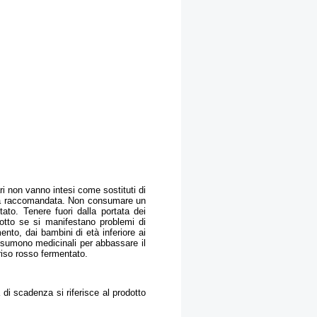
ari non vanno intesi come sostituti di
liera raccomandata. Non consumare un
ato. Tenere fuori dalla portata dei
otto se si manifestano problemi di
nto, dai bambini di età inferiore ai
ssumono medicinali per abbassare il
riso rosso fermentato.
 di scadenza si riferisce al prodotto