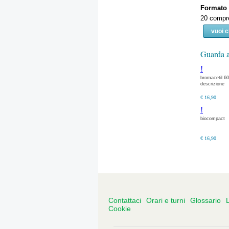
Formato
20 compre
vuoi 
Guarda a
!
bromacetil 6
descrizione
€ 16,90
!
biocompact
€ 16,90
Contattaci
Orari e turni
Glossario
L
Cookie