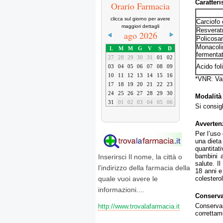
Caratteri
Orario Farmacia
clicca sul giorno per avere
Carciofo 
maggiori dettagli
Resverat
ago 2026
Policosan
Monacoli
L
M
M
G
V
S
D
fermenta
27
28
29
30
31
01
02
Acido fol
03
04
05
06
07
08
09
10
11
12
13
14
15
16
*VNR: Valo
17
18
19
20
21
22
23
24
25
26
27
28
29
30
Modalità
31
01
02
03
04
05
06
Si consig
Avverten
Per l’uso 
una dieta
quantitat
bambini a
Inserirsci Il nome, la città o
salute. I
l'indirizzo della farmacia della
18 anni e
colestero
quale vuoi avere le
informazioni....
Conserv
Conservar
http://www.trovalafarmacia.it
correttam