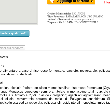
Info
Codice Ministeriale:
930175056
Tipo Prodotto:
PARAFARMACO USO UMANO
Azienda Produttrice:
maven pharma srl
Dispensabile dal SSN:
NON CONCEDIBILE
chiedere qualcosa?
ioni sul prodotto
aven
one
e alimentare a base di riso rosso fermentato, carciofo, resveratrolo, policosano
il metabolismo dei lipidi.
ti
 carica: dicalcio fosfato, cellulosa microcristallina; riso rosso fermentato (O
fungo Monascus purpureus) semi e.s. titolato in monacoline totali, carciofo
foglie e.s. titolato al 2,5% in acido clorogenico; agenti antiagglomeranti: bee
 di silicio; resveratrolo estratto da radici di Polygonum cuspidatum Sie
etilcellulosa sodica reticolata; policosanoli, acido pteroil-monoglutammico (aci