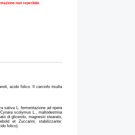
rmazione non reperibile
li, acido folico. Il carciofo risulta
ryza sativa L. fermentazione ad opera
 (Cynara scolymus L., maltodestrina
nato di glicerolo, magnesio stearato,
bold et Zuccarini; stabilizzante:
do folico).