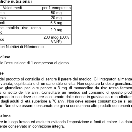
stiche nutrizionali
Valori medi
per 1 compressa
e.s.
50 mg
rolo
20 mg
oli
5,5 mg
ne totalida riso rosso
2,9 mg
to
200 mcg(100%
ico
VNR*)
ri Nutritivi di Riferimento
 d'uso
lia l’assunzione di 1 compressa al giorno.
ze
del prodotto si consiglia di sentire il parere del medico. Gli integratori aliment
 variata, equilibrata e di un sano stile di vita. Non superare la dose giorna
ivo giornaliero pari o superiore a 3 mg di monacoline da riso rosso ferment
l di sotto dei tre anni. Consultare un medico sul consumo di questo prod
l prodotto non deve essere consumato dalle donne in gravidanza o in allattame
 dagli adulti di età superiore a 70 anni. Non deve essere consumato se si a
lo. Non deve essere consumato se già si consumano altri prodotti contenenti 
azione
e in luogo fresco ed asciutto evitando l’esposizione a fonti di calore. La data
ente conservato in confezione integra.