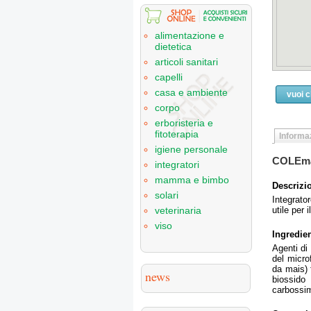
alimentazione e
dietetica
articoli sanitari
capelli
casa e ambiente
vuoi 
corpo
erboristeria e
fitoterapia
Informaz
igiene personale
COLEm
integratori
mamma e bimbo
Descrizi
solari
Integrator
utile per 
veterinaria
viso
Ingredien
Agenti di
del micro
da mais) 
news
biossido
carbossim