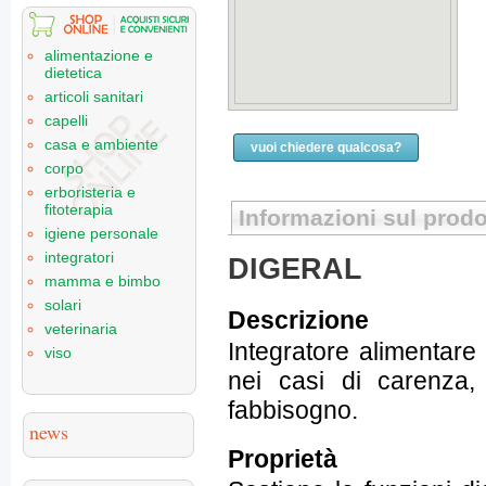
alimentazione e
dietetica
articoli sanitari
capelli
casa e ambiente
vuoi chiedere qualcosa?
corpo
erboristeria e
fitoterapia
Informazioni sul prodo
igiene personale
integratori
DIGERAL
mamma e bimbo
solari
Descrizione
veterinaria
Integratore alimentare di
viso
nei casi di carenza,
fabbisogno.
news
Proprietà