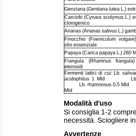
Genziana (Gentiana lutea L.) estr
Carciofo (Cynara scolymus L.) e
clorogenico
Ananas (Ananas sativus L.) ga
Finocchio (Foeniculum vulgare
olio essenziale
Papaya (Carica papaya L.) 280
Frangula (Rhamnus frangula
eterosidi
Fermenti lattici di cui: Lb. 
acidophilus 1 Mld Lb. s
Lb. rhamnosus 0,5 Mld S
Mld
Modalità d'uso
Si consiglia 1-2 compre
necessità. Sciogliere 
Avvertenze