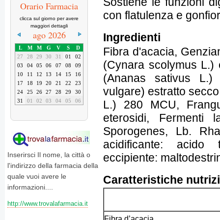
Sostiene le funzioni di
Orario Farmacia
con flatulenza e gonfi
clicca sul giorno per avere
maggiori dettagli
ago 2026
Ingredienti
L
M
M
G
V
S
D
Fibra d'acacia, Genzian
27
28
29
30
31
01
02
(Cynara scolymus L.) 
03
04
05
06
07
08
09
10
11
12
13
14
15
16
(Ananas sativus L.
17
18
19
20
21
22
23
vulgare) estratto secc
24
25
26
27
28
29
30
31
01
02
03
04
05
06
L.) 280 MCU, Frangu
eterosidi, Fermenti l
Sporogenes, Lb. Rha
acidificante: acido 
Inserirsci Il nome, la città o
eccipiente: maltodestri
l'indirizzo della farmacia della
quale vuoi avere le
Caratteristiche nutriz
informazioni....
http://www.trovalafarmacia.it
Fibra d’acacia