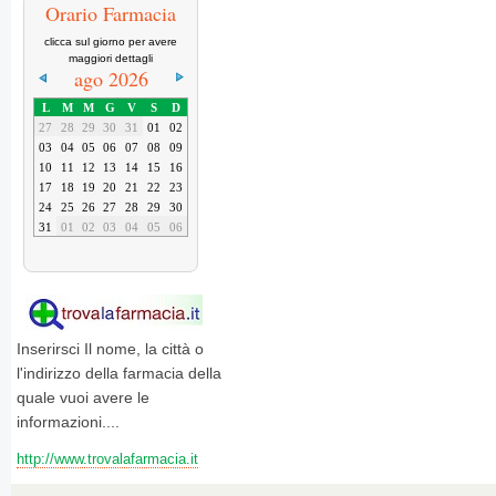
Orario Farmacia
clicca sul giorno per avere
maggiori dettagli
ago 2026
L
M
M
G
V
S
D
27
28
29
30
31
01
02
03
04
05
06
07
08
09
10
11
12
13
14
15
16
17
18
19
20
21
22
23
24
25
26
27
28
29
30
31
01
02
03
04
05
06
Inserirsci Il nome, la città o
l'indirizzo della farmacia della
quale vuoi avere le
informazioni....
http://www.trovalafarmacia.it