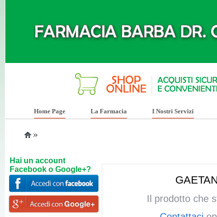
Home Page
La Farmacia
I Nostri Servizi
»
Hai un account
Facebook o Google+?
GAETAN
Il prodotto che 
Contattaci
opp