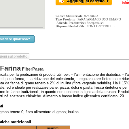
Info
Codice Ministeriale:
924786231
Tipo Prodotto:
PARAFARMACO USO UMANO
Azienda Produttrice:
fiberpasta srl
Dispensabile dal SSN:
NON CONCEDIBILE
chiedere qualcosa?
ioni sul prodotto
Farina
FiberPasta
icata per la produzione di prodotti utili per: – l'alimentazione dei diabetici; – 
il peso forma; – la riduzione del colesterolo; – regolarizzare l'intestino e ridurre
 da farina di grano tenero e 2% di inulina (fibra vegetale solubile). Ha il 15% d
rale, ed è ideale per realizzare pane, pizza, dolci e pasta fresca dietetici e pe
me le farine tradizionali, in quanto non contiene la lignina della crusca. Pro
ti né sostanze chimiche. Alimento a basso indice glicemico certificato: 29.
ti
grano tenero 0; fibra alimentare di grano; inulina.
stiche nutrizionali
grammi