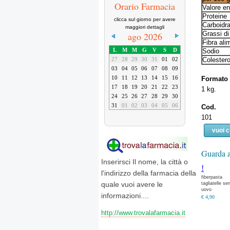
Orario Farmacia
Valore en
Proteine
clicca sul giorno per avere
Carboidra
maggiori dettagli
Grassi di
ago 2026
Fibra ali
L
M
M
G
V
S
D
Sodio
Colestero
27
28
29
30
31
01
02
03
04
05
06
07
08
09
10
11
12
13
14
15
16
Formato
17
18
19
20
21
22
23
1 kg.
24
25
26
27
28
29
30
31
01
02
03
04
05
06
Cod.
101
vuoi 
Guarda a
Inserirsci Il nome, la città o
!
l'indirizzo della farmacia della
fiberpasta
quale vuoi avere le
tagliatelle se
uovo
informazioni....
€ 4,90
http://www.trovalafarmacia.it