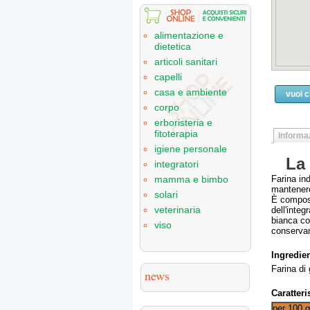
alimentazione e
dietetica
articoli sanitari
capelli
casa e ambiente
vuoi 
corpo
erboristeria e
fitoterapia
Informaz
igiene personale
La 
integratori
Farina ind
mamma e bimbo
mantenere 
solari
È composta
veterinaria
dell'integ
bianca co
viso
conservan
Ingredien
Farina di 
news
Caratteri
per 100 g