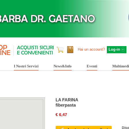
Hai un account?
Log-in
I Nostri Servizi
News&Info
Eventi
Multimed
LA FARINA
fiberpasta
€ 6,47
Disp