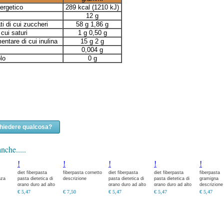
ergetico
289 kcal (1210 kJ)
12 g
ti di cui zuccheri
58 g 1,86 g
 cui saturi
1 g 0,50 g
mentare di cui inulina
15 g 2 g
0,004 g
lo
0 g
chiedere qualcosa?
nche.....
!
!
!
!
!
diet fiberpasta
fiberpasta cornetto
diet fiberpasta
diet fiberpasta
fiberpasta
nza
pasta dietetica di
descrizione
pasta dietetica di
pasta dietetica di
gramigna
grano duro ad alto
grano duro ad alto
grano duro ad alto
descrizione
contenuto di fibra
contenuto di fibra
contenuto di fibra
€ 5,47
€ 7,50
€ 5,47
€ 5,47
€ 5,47
(15%). fiberpasta
(15%). fiberpasta
(15%). fiberpasta