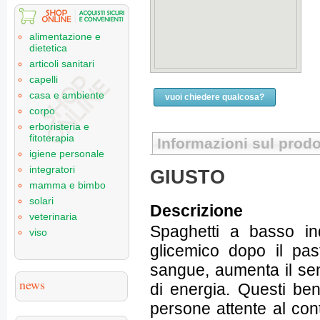
alimentazione e
dietetica
articoli sanitari
capelli
casa e ambiente
vuoi chiedere qualcosa?
corpo
erboristeria e
fitoterapia
Informazioni sul prodo
igiene personale
integratori
GIUSTO
mamma e bimbo
solari
Descrizione
veterinaria
Spaghetti a basso ind
viso
glicemico dopo il past
sangue, aumenta il sen
news
di energia. Questi ben
persone attente al cont