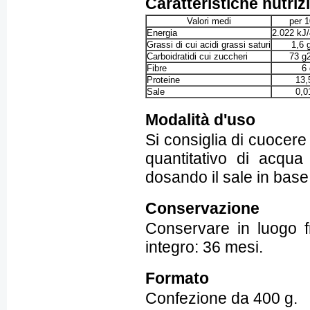
Caratteristiche nutriz
Valori medi
per 1
Energia
2.022 kJ/
Grassi di cui acidi grassi saturi
1,6 
Carboidratidi cui zuccheri
73 g2
Fibre
6 
Proteine
13,
Sale
0,0
Modalità d'uso
Si consiglia di cuocere
quantitativo di acqu
dosando il sale in base 
Conservazione
Conservare in luogo f
integro: 36 mesi.
Formato
Confezione da 400 g.