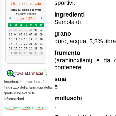
sportivi.
Orario Farmacia
clicca sul giorno per avere
Ingredienti
maggiori dettagli
ago 2026
Semola di
L
M
M
G
V
S
D
27
28
29
30
31
01
02
grano
03
04
05
06
07
08
09
10
11
12
13
14
15
16
duro, acqua, 3,8% fibra
17
18
19
20
21
22
23
24
25
26
27
28
29
30
frumento
31
01
02
03
04
05
06
(arabinoxilani) e da
contenere
soia
Inserirsci Il nome, la città o
e
l'indirizzo della farmacia della
quale vuoi avere le
molluschi
informazioni....
.
http://www.trovalafarmacia.it