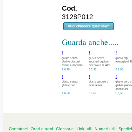
Cod.
3128P012
vuoi chiedere qualcosa?
Guarda anche.....
!
!
!
giusto senza
giusto senza
giusto s/g
glutine biscotti
zuccheri aggiunti
ventaglietti 8
avena e nocciola
cioccolato al latte
descrizione
€ 6,90
€ 2,90
€ 6,90
!
!
!
giusto senza
giusto aproteico
giusto senza
glutine cub
descrizione
glutine piadin
artigianale
descrizione
€ 6,50
€ 4,50
€ 6,50
Contattaci
Orari e turni
Glossario
Link utili
Numeri utili
Spediz