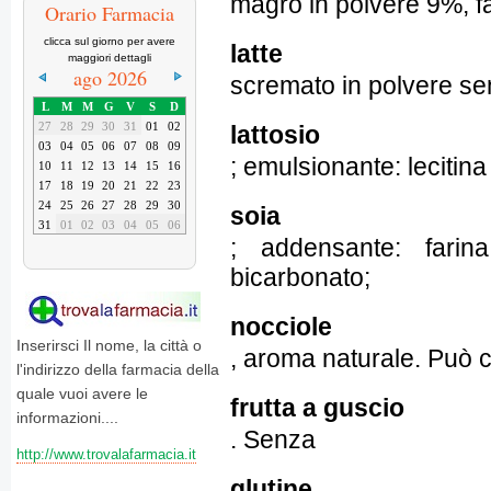
magro in polvere 9%, far
Orario Farmacia
clicca sul giorno per avere
latte
maggiori dettagli
ago 2026
scremato in polvere s
L
M
M
G
V
S
D
27
28
29
30
31
01
02
lattosio
03
04
05
06
07
08
09
; emulsionante: lecitina
10
11
12
13
14
15
16
17
18
19
20
21
22
23
24
25
26
27
28
29
30
soia
31
01
02
03
04
05
06
; addensante: farina
bicarbonato;
nocciole
Inserirsci Il nome, la città o
, aroma naturale. Può 
l'indirizzo della farmacia della
quale vuoi avere le
frutta a guscio
informazioni....
. Senza
http://www.trovalafarmacia.it
glutine