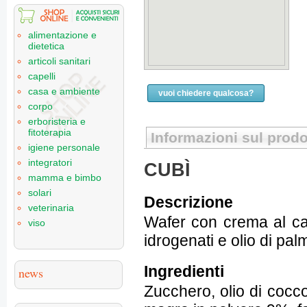
alimentazione e
dietetica
articoli sanitari
capelli
casa e ambiente
vuoi chiedere qualcosa?
corpo
erboristeria e
fitoterapia
Informazioni sul prodo
igiene personale
integratori
CUBÌ
mamma e bimbo
solari
Descrizione
veterinaria
Wafer con crema al cac
viso
idrogenati e olio di pal
Ingredienti
news
Zucchero, olio di cocco