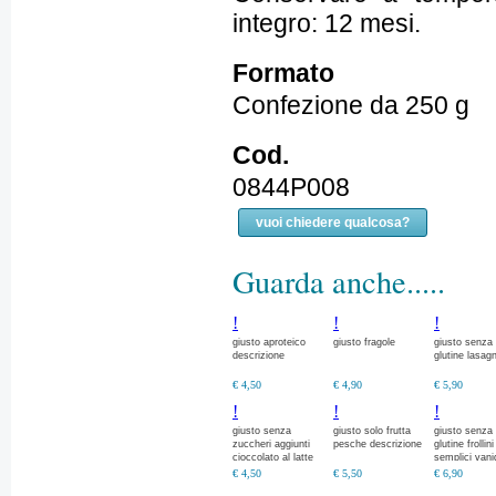
integro: 12 mesi.
Formato
Confezione da 250 g
Cod.
0844P008
vuoi chiedere qualcosa?
Guarda anche.....
!
!
!
giusto aproteico
giusto fragole
giusto senza
descrizione
glutine lasag
€ 4,50
€ 4,90
€ 5,90
!
!
!
giusto senza
giusto solo frutta
giusto senza
zuccheri aggiunti
pesche descrizione
glutine frollini
cioccolato al latte
semplici vanig
descrizione
€ 4,50
€ 5,50
€ 6,90