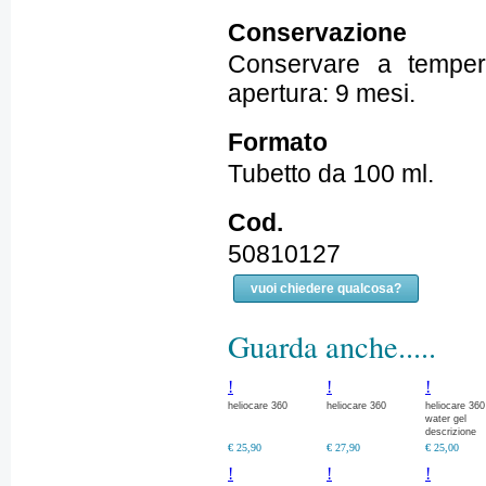
Conservazione
Conservare a tempera
apertura: 9 mesi.
Formato
Tubetto da 100 ml.
Cod.
50810127
vuoi chiedere qualcosa?
Guarda anche.....
!
!
!
heliocare 360
heliocare 360
heliocare 360
water gel
descrizione
€ 25,90
€ 27,90
€ 25,00
!
!
!