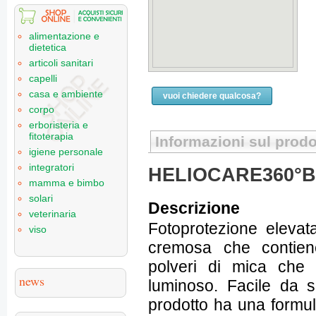
alimentazione e
dietetica
articoli sanitari
capelli
casa e ambiente
vuoi chiedere qualcosa?
corpo
erboristeria e
fitoterapia
Informazioni sul prodo
igiene personale
integratori
HELIOCARE360°B
mamma e bimbo
solari
Descrizione
veterinaria
Fotoprotezione elevata
viso
cremosa che contien
polveri di mica che 
news
luminoso. Facile da 
prodotto ha una formul