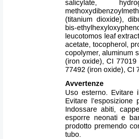
salicylate, hyd
methoxydibenzoylmetha
(titanium dioxide), dib
bis-ethylhexyloxyph
leucotomos leaf extract
acetate, tocopherol, p
copolymer, aluminum ste
(iron oxide), CI 77019
77492 (iron oxide), CI 
Avvertenze
Uso esterno. Evitare i
Evitare l’esposizione 
Indossare abiti, capp
esporre neonati e bam
prodotto premendo co
tubo.