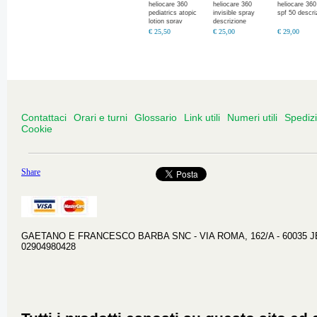
heliocare 360
heliocare 360
heliocare 360 
pediatrics atopic
invisible spray
spf 50 descri
lotion spray
descrizione
descrizione
€ 25,50
€ 25,00
€ 29,00
Contattaci
Orari e turni
Glossario
Link utili
Numeri utili
Spediz
Cookie
Share
GAETANO E FRANCESCO BARBA SNC - VIA ROMA, 162/A - 60035 JESI 
02904980428