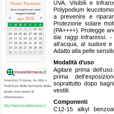
UVA, Visibili e Infrar
Orario Farmacia
Polypodium leucotomos,
clicca sul giorno per avere
maggiori dettagli
a prevenire e riparar
ago 2026
Protezione solare mo
L
M
M
G
V
S
D
(PA++++). Protegge anch
27
28
29
30
31
01
02
03
04
05
06
07
08
09
dai raggi infrarossi. 
10
11
12
13
14
15
16
all'acqua, al sudore e
17
18
19
20
21
22
23
24
25
26
27
28
29
30
Adatto alla pelle sensibi
31
01
02
03
04
05
06
Modalità d'uso
Agitare prima dell'us
prima dell'esposizi
Inserirsci Il nome, la città o
soprattutto dopo bagn
l'indirizzo della farmacia della
vestiti.
quale vuoi avere le
informazioni....
Componenti
http://www.trovalafarmacia.it
C12-15 alkyl benzoat