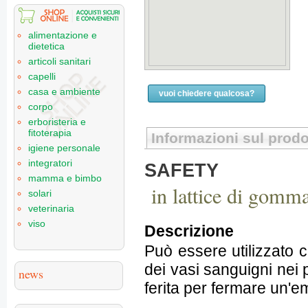
alimentazione e
dietetica
articoli sanitari
capelli
casa e ambiente
vuoi chiedere qualcosa?
corpo
erboristeria e
fitoterapia
Informazioni sul prodo
igiene personale
integratori
SAFETY
mamma e bimbo
in lattice di gomma
solari
veterinaria
viso
Descrizione
Può essere utilizzato
dei vasi sanguigni nei 
news
ferita per fermare un'e