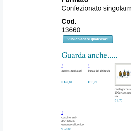
Confezionato singolar
Cod.
13660
vuoi chiedere qualcosa?
Guarda anche.....
!
!
aspiret aspiratori
borsa del ghiaccio
€ 149,60
€ 13,20
contagocce r
100g contag
rex
€ 1,70
!
cuscino anti-
decubito in
espanso siliconico
viscoelastico
€ 62,80