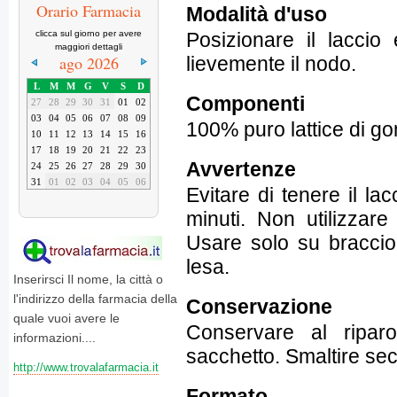
Orario Farmacia
Modalità d'uso
Posizionare il laccio
clicca sul giorno per avere
maggiori dettagli
lievemente il nodo.
ago 2026
L
M
M
G
V
S
D
Componenti
27
28
29
30
31
01
02
03
04
05
06
07
08
09
100% puro lattice di g
10
11
12
13
14
15
16
17
18
19
20
21
22
23
Avvertenze
24
25
26
27
28
29
30
31
01
02
03
04
05
06
Evitare di tenere il l
minuti. Non utilizzar
Usare solo su braccio
lesa.
Inserirsci Il nome, la città o
l'indirizzo della farmacia della
Conservazione
quale vuoi avere le
Conservare al riparo
informazioni....
sacchetto. Smaltire se
http://www.trovalafarmacia.it
Formato