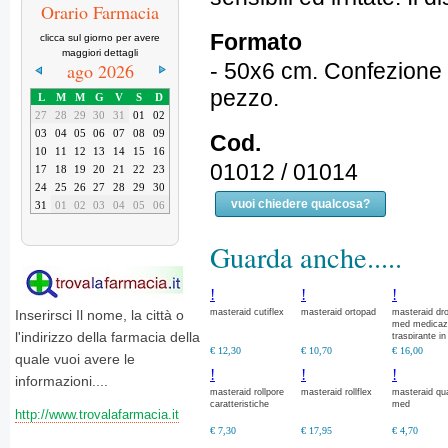
Orario Farmacia
Formato
clicca sul giorno per avere
maggiori dettagli
- 50x6 cm. Confezione 
ago 2026
pezzo.
L
M
M
G
V
S
D
27
28
29
30
31
01
02
03
04
05
06
07
08
09
Cod.
10
11
12
13
14
15
16
01012 / 01014
17
18
19
20
21
22
23
24
25
26
27
28
29
30
vuoi chiedere qualcosa?
31
01
02
03
04
05
06
Guarda anche.....
!
!
!
masteraid cutiflex
masteraid ortopad
masteraid dr
Inserirsci Il nome, la città o
med medicaz
l'indirizzo della farmacia della
traspirante in
tessuto non
€ 12,30
€ 10,70
€ 16,00
quale vuoi avere le
tessuto, dota
!
!
!
un tampone
informazioni....
assorbente c
masteraid rollpore
masteraid rollflex
masteraid qu
sostanza
caratteristiche
med
disinfettante
http://www.trovalafarmacia.it
€ 7,30
€ 17,95
€ 4,70