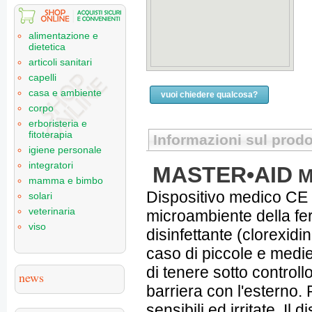
alimentazione e
dietetica
articoli sanitari
capelli
casa e ambiente
vuoi chiedere qualcosa?
corpo
erboristeria e
fitoterapia
Informazioni sul prodo
igiene personale
integratori
MASTER•AID
M
mamma e bimbo
Dispositivo medico CE 0
solari
veterinaria
microambiente della fe
viso
disinfettante (clorexidi
caso di piccole e medie
di tenere sotto controll
news
barriera con l'esterno. 
sensibili ed irritate. Il