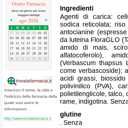
Orario Farmacia
Ingredienti
clicca sul giorno per avere
Agenti di carica: cell
maggiori dettagli
ago 2026
sodica reticolata; ris
L
M
M
G
V
S
D
antocianine (espresse
27
28
29
30
31
01
02
da luteina FloraGLO (T
03
04
05
06
07
08
09
10
11
12
13
14
15
16
amido di mais, sciro
17
18
19
20
21
22
23
alfatocoferolo), am
24
25
26
27
28
29
30
31
01
02
03
04
05
06
(Verbascum thapsus L.)
come verbascoside); ag
acidi grassi, biossido 
polivinilico (PVA), car
Inserirsci Il nome, la città o
polietilenglicole, talco,
l'indirizzo della farmacia della
rame, indigotina. Senz
quale vuoi avere le
informazioni....
glutine
http://www.trovalafarmacia.it
. Senza