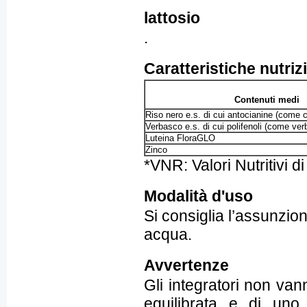
lattosio
.
Caratteristiche nutriz
Contenuti medi
Riso nero e.s. di cui antocianine (come c
Verbasco e.s. di cui polifenoli (come ve
Luteina FloraGLO
Zinco
*VNR: Valori Nutritivi d
Modalità d'uso
Si consiglia l’assunzio
acqua.
Avvertenze
Gli integratori non van
equilibrata e di uno