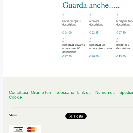
Guarda anche.....
!
!
!
lutein omega 3
repaxial
tendijoint fort
descrizione
descrizione
descrizione
€ 24,00
€ 22,95
€ 27,50
!
!
!
samefast advance
samefast up
bifilact rsv
umore over 60
umore descrizione
descrizione
descrizione
€ 27,50
€ 26,50
€ 15,50
Contattaci
Orari e turni
Glossario
Link utili
Numeri utili
Spediz
Cookie
Share