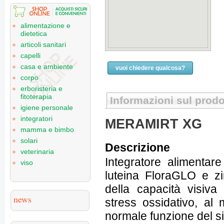
alimentazione e
dietetica
articoli sanitari
capelli
casa e ambiente
vuoi chiedere qualcosa?
corpo
erboristeria e
fitoterapia
Informazioni sul prodo
igiene personale
integratori
MERAMIRT XG
mamma e bimbo
solari
Descrizione
veterinaria
Integratore alimentar
viso
luteina FloraGLO e zi
della capacità visiva 
news
stress ossidativo, al
normale funzione del s