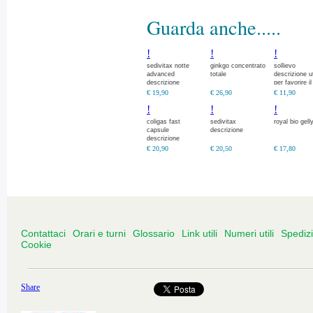
Guarda anche.....
!
!
!
sedivitax notte
ginkgo concentrato
sollievo
advanced
totale
descrizione ut
descrizione
per favorire il
fisiologico tr
€ 19,90
€ 26,90
€ 11,90
!
!
!
coligas fast
sedivitax
royal bio gell
capsule
descrizione
descrizione
€ 20,90
€ 20,50
€ 17,80
Contattaci
Orari e turni
Glossario
Link utili
Numeri utili
Spediz
Cookie
Share