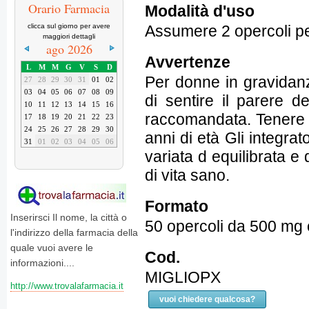
Orario Farmacia
Modalità d'uso
Assumere 2 opercoli per 
clicca sul giorno per avere
maggiori dettagli
ago 2026
Avvertenze
L
M
M
G
V
S
D
Per donne in gravidan
27
28
29
30
31
01
02
03
04
05
06
07
08
09
di sentire il parere 
10
11
12
13
14
15
16
raccomandata. Tenere fu
17
18
19
20
21
22
23
24
25
26
27
28
29
30
anni di età Gli integrat
31
01
02
03
04
05
06
variata d equilibrata e 
di vita sano.
Formato
Inserirsci Il nome, la città o
50 opercoli da 500 mg 
l'indirizzo della farmacia della
quale vuoi avere le
Cod.
informazioni....
MIGLIOPX
http://www.trovalafarmacia.it
vuoi chiedere qualcosa?