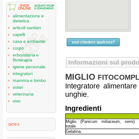
alimentazione e
dietetica
articoli sanitari
capelli
casa e ambiente
vuoi chiedere qualcosa?
corpo
erboristeria e
fitoterapia
Informazioni sul prodo
igiene personale
integratori
MIGLIO
FITOCOMPL
mamma e bimbo
Integratore alimentare 
solari
unghie.
veterinaria
viso
Ingredienti
Miglio (Panicum miliaceum, semi) f
news
totale
Gelatina.