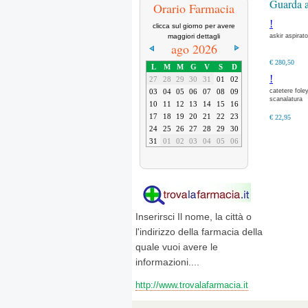
Guarda a
Orario Farmacia
!
clicca sul giorno per avere
askir aspirato
maggiori dettagli
ago 2026
€ 280,50
L
M
M
G
V
S
D
!
27
28
29
30
31
01
02
catetere fole
03
04
05
06
07
08
09
scanalatura
10
11
12
13
14
15
16
17
18
19
20
21
22
23
€ 22,95
24
25
26
27
28
29
30
31
01
02
03
04
05
06
Inserirsci Il nome, la città o
l'indirizzo della farmacia della
quale vuoi avere le
informazioni....
http://www.trovalafarmacia.it