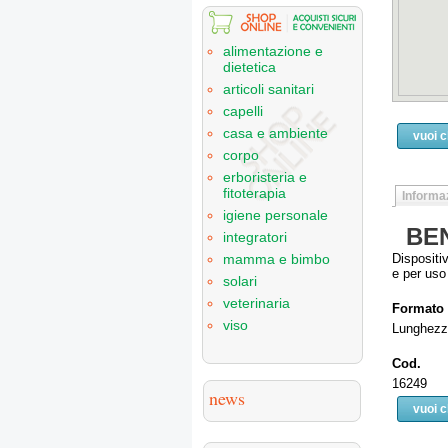
alimentazione e
dietetica
articoli sanitari
capelli
casa e ambiente
vuoi 
corpo
erboristeria e
fitoterapia
Informaz
igiene personale
BEN
integratori
Dispositi
mamma e bimbo
e per uso
solari
veterinaria
Formato
viso
Lunghezza
Cod.
16249
news
vuoi 