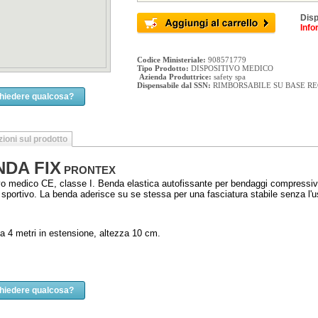
Disp
Info
Codice Ministeriale:
908571779
Tipo Prodotto:
DISPOSITIVO MEDICO
Azienda Produttrice:
safety spa
Dispensabile dal SSN:
RIMBORSABILE SU BASE R
chiedere qualcosa?
ioni sul prodotto
DA FIX
PRONTEX
vo medico CE, classe I. Benda elastica autofissante per bendaggi compressivi,
 sportivo. La benda aderisce su se stessa per una fasciatura stabile senza l'u
 4 metri in estensione, altezza 10 cm.
chiedere qualcosa?