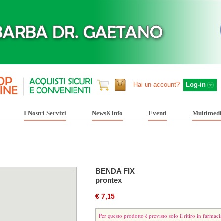
Hai un account?
Log-in
I Nostri Servizi
News&Info
Eventi
Multimed
BENDA FIX
prontex
€ 7,15
Per questo prodotto è previsto solo il ritiro in farmaci