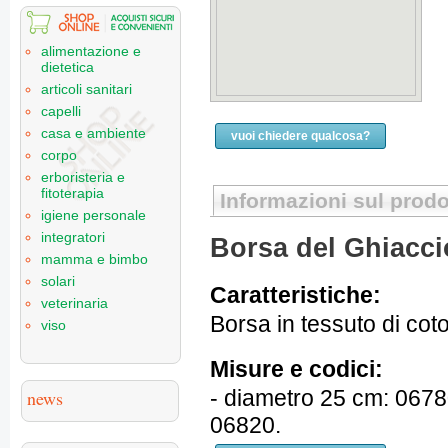
alimentazione e
dietetica
articoli sanitari
capelli
casa e ambiente
vuoi chiedere qualcosa?
corpo
erboristeria e
fitoterapia
Informazioni sul prodo
igiene personale
integratori
Borsa del Ghiacci
mamma e bimbo
solari
Caratteristiche:
veterinaria
Borsa in tessuto di co
viso
Misure e codici:
- diametro 25 cm: 0678
news
06820.