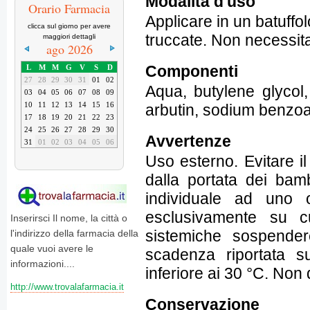
Modalità d'uso
Orario Farmacia
Applicare in un batuffol
clicca sul giorno per avere
truccate. Non necessita
maggiori dettagli
ago 2026
Componenti
L
M
M
G
V
S
D
27
28
29
30
31
01
02
Aqua, butylene glycol,
03
04
05
06
07
08
09
10
11
12
13
14
15
16
arbutin, sodium benzoa
17
18
19
20
21
22
23
24
25
26
27
28
29
30
Avvertenze
31
01
02
03
04
05
06
Uso esterno. Evitare i
dalla portata dei bamb
individuale ad uno 
esclusivamente su cu
Inserirsci Il nome, la città o
sistemiche sospendere
l'indirizzo della farmacia della
quale vuoi avere le
scadenza riportata s
informazioni....
inferiore ai 30 °C. Non 
http://www.trovalafarmacia.it
Conservazione