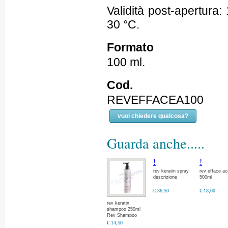
Validità post-apertura
30 °C.
Formato
100 ml.
Cod.
REVEFFACEA100
vuoi chiedere qualcosa?
Guarda anche.....
!
!
rev keratin spray
rev efface a
descrizione
500ml
€ 36,50
€ 18,00
rev keratin
shampoo 250ml
Rev Shampoo
€ 14,50