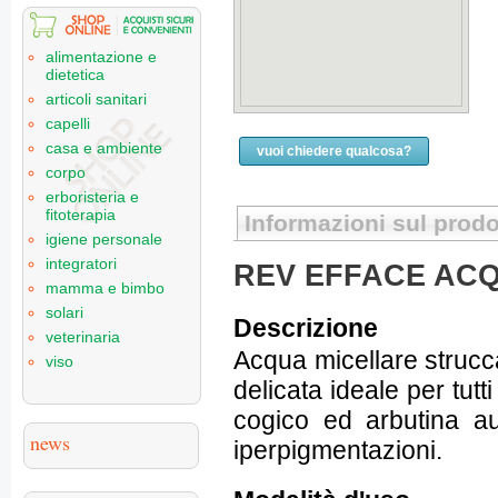
alimentazione e
dietetica
articoli sanitari
capelli
casa e ambiente
vuoi chiedere qualcosa?
corpo
erboristeria e
fitoterapia
Informazioni sul prodo
igiene personale
integratori
REV EFFACE ACQ
mamma e bimbo
solari
Descrizione
veterinaria
Acqua micellare strucc
viso
delicata ideale per tutti
cogico ed arbutina au
news
iperpigmentazioni.