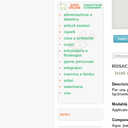
alimentazione e
dietetica
articoli sanitari
capelli
casa e ambiente
vuoi 
corpo
erboristeria e
fitoterapia
Informaz
igiene personale
ROSAC
integratori
teint 
mamma e bimbo
solari
Descrizi
veterinaria
Per una p
viso
facilmente
Modalità
Applicare
news
Compone
Aqua (wa