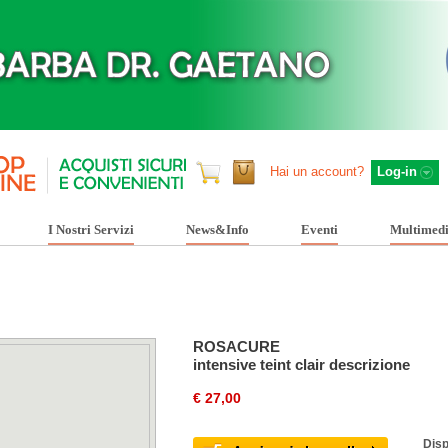
Hai un account?
Log-in
I Nostri Servizi
News&Info
Eventi
Multimed
ROSACURE
intensive teint clair descrizione
€ 27,00
Disp