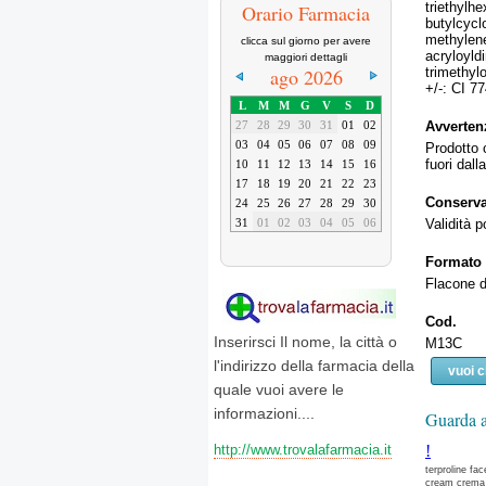
triethyl
Orario Farmacia
butylcycl
methylene
clicca sul giorno per avere
acryloyl
maggiori dettagli
trimethy
ago 2026
+/-: CI 77
L
M
M
G
V
S
D
Avverten
27
28
29
30
31
01
02
03
04
05
06
07
08
09
Prodotto 
fuori dall
10
11
12
13
14
15
16
17
18
19
20
21
22
23
Conserv
24
25
26
27
28
29
30
Validità 
31
01
02
03
04
05
06
Formato
Flacone d
Cod.
Inserirsci Il nome, la città o
M13C
l'indirizzo della farmacia della
vuoi 
quale vuoi avere le
informazioni....
Guarda a
!
http://www.trovalafarmacia.it
terproline fac
cream crema