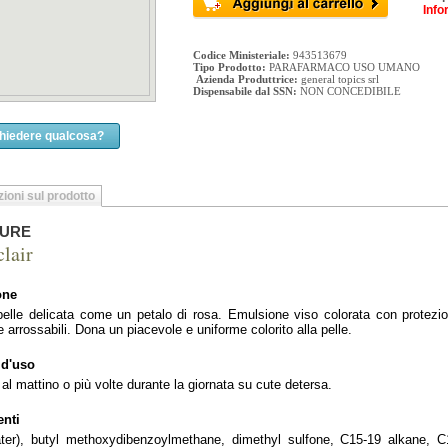
Info
Codice Ministeriale:
943513679
Tipo Prodotto:
PARAFARMACO USO UMANO
Azienda Produttrice:
general topics srl
Dispensabile dal SSN:
NON CONCEDIBILE
chiedere qualcosa?
ioni sul prodotto
URE
clair
one
elle delicata come un petalo di rosa. Emulsione viso colorata con protezion
 arrossabili. Dona un piacevole e uniforme colorito alla pelle.
 d'uso
 al mattino o più volte durante la giornata su cute detersa.
nti
ter), butyl methoxydibenzoylmethane, dimethyl sulfone, C15-19 alkane, C1