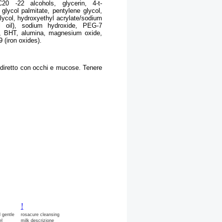
C20 -22 alcohols, glycerin, 4-t-
lycol palmitate, pentylene glycol,
lycol, hydroxyethyl acrylate/sodium
al oil), sodium hydroxide, PEG-7
A, BHT, alumina, magnesium oxide,
 (iron oxides).
o diretto con occhi e mucose. Tenere
!
l gentle
rosacure cleansing
el
milk descrizione