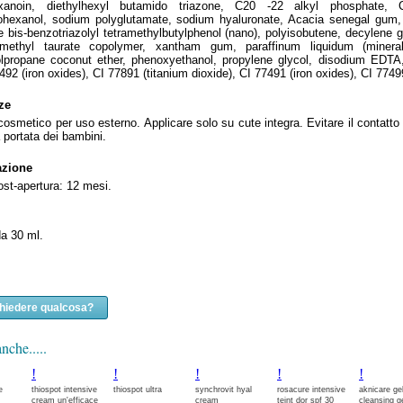
hexanoin, diethylhexyl butamido triazone, C20 -22 alkyl phosphate, 
ohexanol, sodium polyglutamate, sodium hyaluronate, Acacia senegal gum, g
 bis-benzotriazolyl tetramethylbutylphenol (nano), polyisobutene, decylene g
dimethyl taurate copolymer, xantham gum, paraffinum liquidum (miner
lolpropane coconut ether, phenoxyethanol, propylene glycol, disodium EDT
492 (iron oxides), CI 77891 (titanium dioxide), CI 77491 (iron oxides), CI 77499
ze
cosmetico per uso esterno. Applicare solo su cute integra. Evitare il contatt
a portata dei bambini.
azione
post-apertura: 12 mesi.
a 30 ml.
chiedere qualcosa?
nche.....
!
!
!
!
!
e
thiospot intensive
thiospot ultra
synchrovit hyal
rosacure intensive
aknicare ge
cream un'efficace
cream
teint dor spf 30
cleansing g