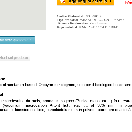
Info
Codice Ministeriale:
935799306
Tipo Prodotto:
PARAFARMACO USO UMANO
Azienda Produttrice:
cristalfarma srl
Dispensabile dal SSN:
NON CONCEDIBILE
chiedere qualcosa?
ioni sul prodotto
one
e alimentare a base di Orocyan e melograno, utile per il fisiologico benessere d
ti
, maltodestrine da mais, aroma, melograno (Punica granatum L.) frutti estra
y (Vaccinium macrocarpon Aiton) frutti e.s. tit. al 30% min. in proa
erante: biossido di silicio; barbabietola rossa in polvere; correttore di acidità