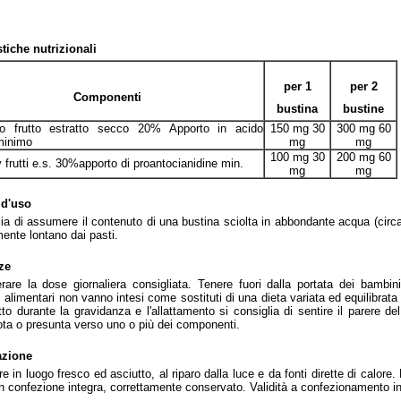
stiche nutrizionali
per 1
per 2
Componenti
bustina
bustine
o frutto estratto secco 20% Apporto in acido
150 mg 30
300 mg 60
minimo
mg
mg
100 mg 30
200 mg 60
 frutti e.s. 30%apporto di proantocianidine min.
mg
mg
 d'uso
lia di assumere il contenuto di una bustina sciolta in abbondante acqua (circa
mente lontano dai pasti.
ze
are la dose giornaliera consigliata. Tenere fuori dalla portata dei bambini
i alimentari non vanno intesi come sostituti di una dieta variata ed equilibrata 
tto durante la gravidanza e l'allattamento si consiglia di sentire il parere
nota o presunta verso uno o più dei componenti.
azione
 in luogo fresco ed asciutto, al riparo dalla luce e da fonti dirette di calore. L
in confezione integra, correttamente conservato. Validità a confezionamento i