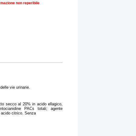
rmazione non reperibile
elle vie urinarie.
tto secco al 20% in acido ellagico,
ntocianidine PACs totali; agente
: acido citrico. Senza