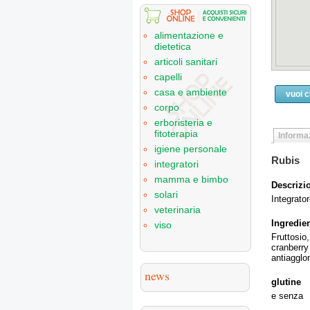
alimentazione e
dietetica
articoli sanitari
capelli
casa e ambiente
vuoi 
corpo
erboristeria e
fitoterapia
Informaz
igiene personale
Rubis
integratori
mamma e bimbo
Descrizi
solari
Integrator
veterinaria
Ingredien
viso
Fruttosio
cranberr
antiagglom
news
glutine
e senza