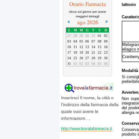
Orario Farmacia
lattosio
clicca sul giorno per avere
Caratteri
maggiori dettagli
ago 2026
L
M
M
G
V
S
D
27
28
29
30
31
01
02
03
04
05
06
07
08
09
Melogran
10
11
12
13
14
15
16
ellagico 
17
18
19
20
21
22
23
Cranberry
24
25
26
27
28
29
30
31
01
02
03
04
05
06
Modalità
Si consig
preferibil
Avverten
Inserirsci Il nome, la città o
Non super
integrator
l'indirizzo della farmacia della
del prodo
quale vuoi avere le
allergia 
informazioni....
Conserv
http://www.trovalafarmacia.it
Conservare
prodotto 