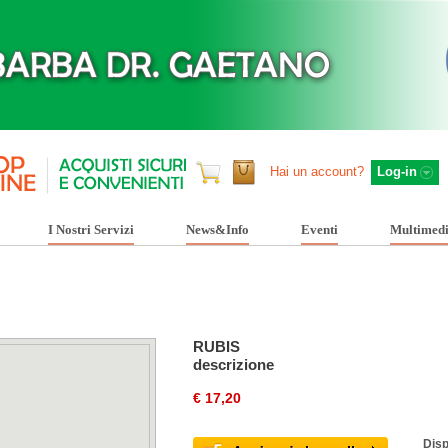
Hai un account?
Log-in
I Nostri Servizi
News&Info
Eventi
Multimed
RUBIS
descrizione
€ 17,20
Disp