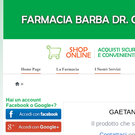
Home Page
La Farmacia
I Nostri Servizi
»
Hai un account
Facebook o Google+?
GAETAN
Il prodotto che 
Contattaci
opp