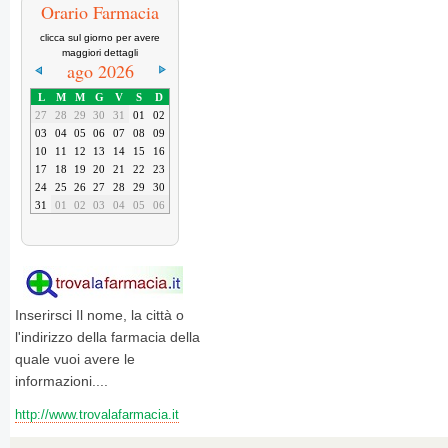
Orario Farmacia
clicca sul giorno per avere
maggiori dettagli
ago 2026
L
M
M
G
V
S
D
27
28
29
30
31
01
02
03
04
05
06
07
08
09
10
11
12
13
14
15
16
17
18
19
20
21
22
23
24
25
26
27
28
29
30
31
01
02
03
04
05
06
Inserirsci Il nome, la città o
l'indirizzo della farmacia della
quale vuoi avere le
informazioni....
http://www.trovalafarmacia.it