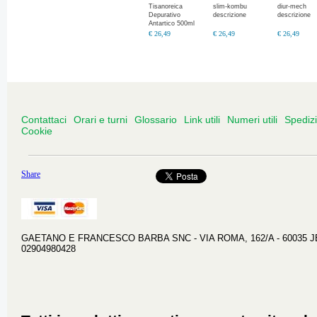
Tisanoreica
slim-kombu
diur-mech
Depurativo
descrizione
descrizione
Antartico 500ml
Tisanoreica
€ 26,49
€ 26,49
€ 26,49
Depurativo
Antartico 500ml
Contattaci
Orari e turni
Glossario
Link utili
Numeri utili
Spediz
Cookie
Share
GAETANO E FRANCESCO BARBA SNC - VIA ROMA, 162/A - 60035 JESI 
02904980428