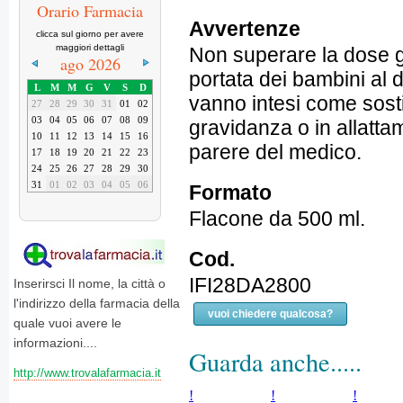
Orario Farmacia
Avvertenze
clicca sul giorno per avere
maggiori dettagli
Non superare la dose g
ago 2026
portata dei bambini al di
L
M
M
G
V
S
D
vanno intesi come sosti
27
28
29
30
31
01
02
03
04
05
06
07
08
09
gravidanza o in allatta
10
11
12
13
14
15
16
parere del medico.
17
18
19
20
21
22
23
24
25
26
27
28
29
30
31
01
02
03
04
05
06
Formato
Flacone da 500 ml.
Cod.
IFI28DA2800
Inserirsci Il nome, la città o
l'indirizzo della farmacia della
vuoi chiedere qualcosa?
quale vuoi avere le
informazioni....
Guarda anche.....
http://www.trovalafarmacia.it
!
!
!