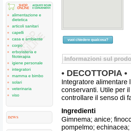
alimentazione e
dietetica
articoli sanitari
capelli
casa e ambiente
vuoi chiedere qualcosa?
corpo
erboristeria e
fitoterapia
Informazioni sul prodo
igiene personale
integratori
• DECOTTOPIA •
mamma e bimbo
Integratore alimentare 
solari
conservanti. Utile per i
veterinaria
viso
controllare il senso di 
Ingredienti
news
Gimnema; anice; finocc
pompelmo; echinacea; ps