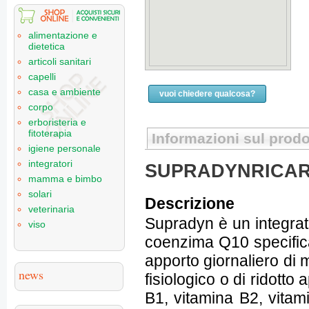
alimentazione e
dietetica
articoli sanitari
capelli
casa e ambiente
vuoi chiedere qualcosa?
corpo
erboristeria e
fitoterapia
Informazioni sul prodo
igiene personale
integratori
SUPRADYNRICAR
mamma e bimbo
solari
Descrizione
veterinaria
Supradyn è un integrat
viso
coenzima Q10 specific
apporto giornaliero di 
news
fisiologico o di ridott
B1, vitamina B2, vitam