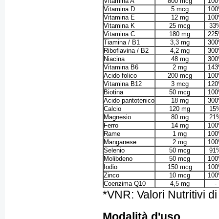
Vitamina A
800 mcg
10
Vitamina D
5 mcg
10
Vitamina E
12 mg
10
Vitamina K
25 mcg
33
Vitamina C
180 mg
22
Tiamina / B1
3,3 mg
30
Riboflavina / B2
4,2 mg
30
Niacina
48 mg
30
Vitamina B6
2 mg
14
Acido folico
200 mcg
10
Vitamina B12
3 mcg
12
Biotina
50 mcg
10
Acido pantotenico
18 mg
30
Calcio
120 mg
15
Magnesio
80 mg
21
Ferro
14 mg
10
Rame
1 mg
10
Manganese
2 mg
10
Selenio
50 mcg
91
Molibdeno
50 mcg
10
Iodio
150 mcg
10
Zinco
10 mcg
10
Coenzima Q10
4,5 mg
-
*VNR: Valori Nutritivi d
Modalità d'uso