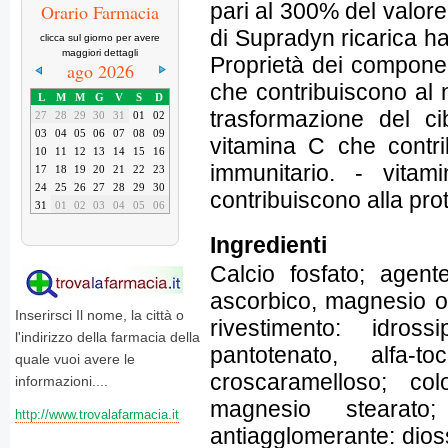
pari al 300% del valore 
Orario Farmacia
di Supradyn ricarica h
clicca sul giorno per avere
maggiori dettagli
Proprietà dei component
ago 2026
che contribuiscono al
L
M
M
G
V
S
D
trasformazione del c
27
28
29
30
31
01
02
03
04
05
06
07
08
09
vitamina C che contri
10
11
12
13
14
15
16
immunitario. - vita
17
18
19
20
21
22
23
24
25
26
27
28
29
30
contribuiscono alla prot
31
01
02
03
04
05
06
Ingredienti
Calcio fosfato; agente
ascorbico, magnesio os
Inserirsci Il nome, la città o
rivestimento: idrossi
l'indirizzo della farmacia della
pantotenato, alfa-to
quale vuoi avere le
croscaramelloso; colo
informazioni....
magnesio stearato
http://www.trovalafarmacia.it
antiagglomerante: diossi