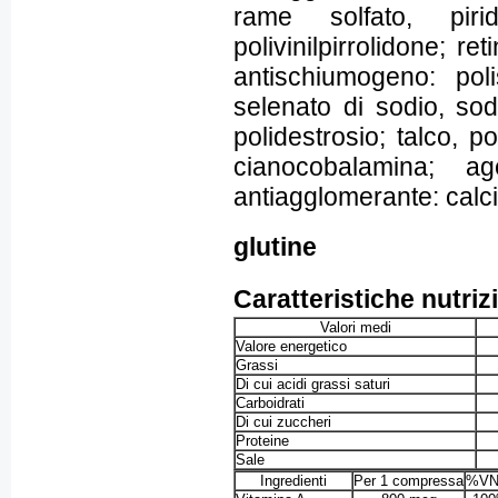
rame solfato, piri
polivinilpirrolidone; re
antischiumogeno: poli
selenato di sodio, sod
polidestrosio; talco, po
cianocobalamina; ag
antiagglomerante: calci
glutine
Caratteristiche nutriz
Valori medi
Valore energetico
Grassi
Di cui acidi grassi saturi
Carboidrati
Di cui zuccheri
Proteine
Sale
Ingredienti
Per 1 compressa
%VN