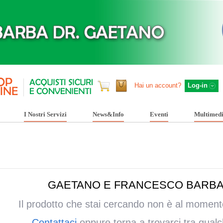
Hai un account?
Log-in
I Nostri Servizi
News&Info
Eventi
Multimed
GAETANO E FRANCESCO BARBA
Il prodotto che stai cercando non è al momento
Contattaci
oppure torna a trovarci tra qualc