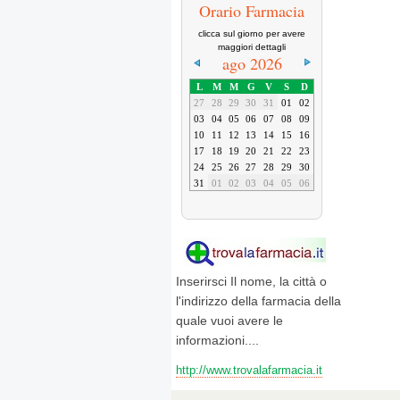
Orario Farmacia
clicca sul giorno per avere
maggiori dettagli
ago 2026
L
M
M
G
V
S
D
27
28
29
30
31
01
02
03
04
05
06
07
08
09
10
11
12
13
14
15
16
17
18
19
20
21
22
23
24
25
26
27
28
29
30
31
01
02
03
04
05
06
Inserirsci Il nome, la città o
l'indirizzo della farmacia della
quale vuoi avere le
informazioni....
http://www.trovalafarmacia.it