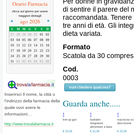
Per donne in gravidanz
Orario Farmacia
di sentire il parere de
clicca sul giorno per avere
raccomandata. Tenere fu
maggiori dettagli
ago 2026
tre anni di età. Gli int
L
M
M
G
V
S
D
dieta variata.
27
28
29
30
31
01
02
03
04
05
06
07
08
09
Formato
10
11
12
13
14
15
16
17
18
19
20
21
22
23
Scatola da 30 compres
24
25
26
27
28
29
30
31
01
02
03
04
05
06
Cod.
0003
vuoi chiedere qualcosa?
Inserirsci Il nome, la città o
Guarda anche.....
l'indirizzo della farmacia della
quale vuoi avere le
informazioni....
!
!
!
krin-up gyn
hydralen
macrocea sci
integratore
descrizione
http://www.trovalafarmacia.it
alimentare a base
di esperidina e
€ 23,50
€ 25,50
€ 23,50