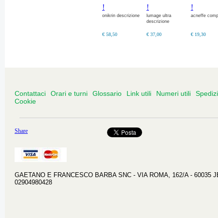
diosmina. con
!
!
!
estratti naturali di
centella
onikrin descrizione
lumage ultra
acneffe com
descrizione
€ 58,50
€ 37,00
€ 19,30
Contattaci
Orari e turni
Glossario
Link utili
Numeri utili
Spediz
Cookie
Share
GAETANO E FRANCESCO BARBA SNC - VIA ROMA, 162/A - 60035 JESI 
02904980428