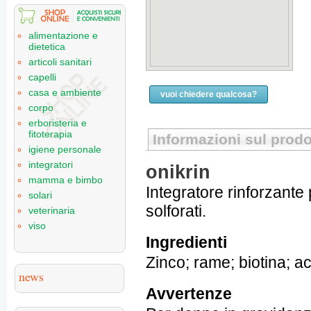
alimentazione e
dietetica
articoli sanitari
capelli
casa e ambiente
vuoi chiedere qualcosa?
corpo
erboristeria e
fitoterapia
Informazioni sul prodo
igiene personale
integratori
onikrin
mamma e bimbo
Integratore rinforzante
solari
solforati.
veterinaria
viso
Ingredienti
Zinco; rame; biotina; a
news
Avvertenze