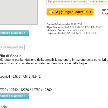
Per questo prodotto è previsto solo il ritiro in farmaci
Disp
Info
Codice Ministeriale:
908925391
Tipo Prodotto:
PARAFARMACO USO UMANO
Azienda Produttrice:
safety spa
chiedere qualcosa?
Dispensabile dal SSN:
NON CONCEDIBILE
ioni sul prodotto
ilo di Scozia
0% cotone per la riduzione della sensibilizzazione o irritazione della cute. Uti
asticizzato con orlature colorata per identificazione delle taglie.
ponibili: 6,5; 7; 7,5; 8; 8,5; 9.
2720 / 12740 / 12760 / 12780 / 12800.
chiedere qualcosa?
nche.....