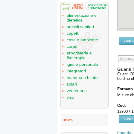
alimentazione e
dietetica
articoli sanitari
capelli
casa e ambiente
vuoi 
corpo
erboristeria e
fitoterapia
Informaz
igiene personale
Guanti F
integratori
Guanti l0
mamma e bimbo
bordino el
solari
Formato
veterinaria
Misure dis
viso
Cod.
12700 / 1
news
vuoi 
Guarda a