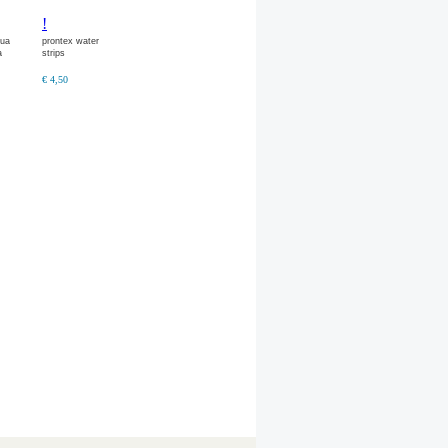
!
gua
prontex water
a
strips
€ 4,50