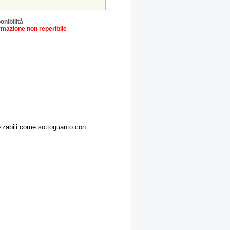
a.
onibilità
rmazione non reperibile
lizzabili come sottoguanto con