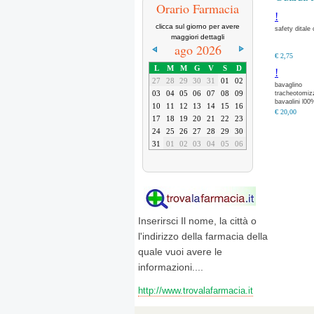
Orario Farmacia
!
clicca sul giorno per avere
safety ditale
maggiori dettagli
ago 2026
€ 2,75
L
M
M
G
V
S
D
!
27
28
29
30
31
01
02
bavaglino
03
04
05
06
07
08
09
tracheotomiz
bavaglini l00
10
11
12
13
14
15
16
cotone con
€ 20,00
17
18
19
20
21
22
23
chiusura
posteriore.
24
25
26
27
28
29
30
31
01
02
03
04
05
06
Inserirsci Il nome, la città o
l'indirizzo della farmacia della
quale vuoi avere le
informazioni....
http://www.trovalafarmacia.it