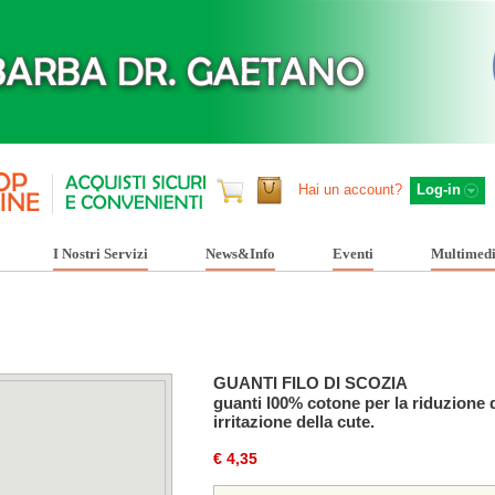
Hai un account?
Log-in
I Nostri Servizi
News&Info
Eventi
Multimed
GUANTI FILO DI SCOZIA
guanti l00% cotone per la riduzione d
irritazione della cute.
€ 4,35