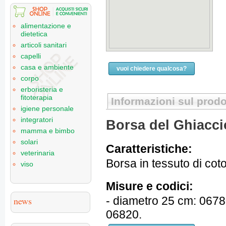
alimentazione e
dietetica
articoli sanitari
capelli
casa e ambiente
vuoi chiedere qualcosa?
corpo
erboristeria e
fitoterapia
Informazioni sul prodo
igiene personale
integratori
Borsa del Ghiacci
mamma e bimbo
solari
Caratteristiche:
veterinaria
Borsa in tessuto di co
viso
Misure e codici:
- diametro 25 cm: 0678
news
06820.