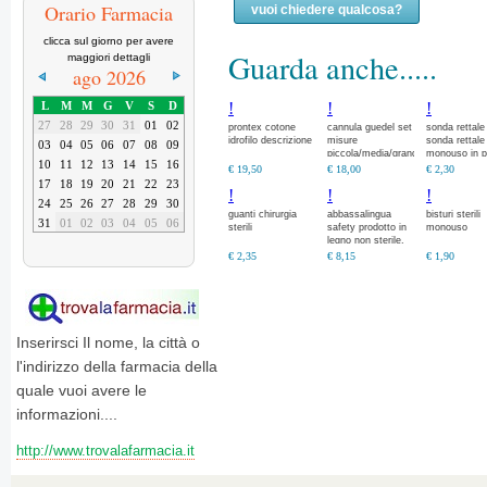
Orario Farmacia
vuoi chiedere qualcosa?
clicca sul giorno per avere
Guarda anche.....
maggiori dettagli
ago 2026
!
!
!
L
M
M
G
V
S
D
27
28
29
30
31
01
02
prontex cotone
cannula guedel set
sonda rettale
idrofilo descrizione
misure
sonda rettale
03
04
05
06
07
08
09
piccola/media/grande
monouso in 
10
11
12
13
14
15
16
06480
trasparente p
€ 19,50
€ 18,00
€ 2,30
somministraz
17
18
19
20
21
22
23
!
!
!
di medicinali 
24
25
26
27
28
29
30
via
guanti chirurgia
abbassalingua
bisturi sterili
31
01
02
03
04
05
06
sterili
safety prodotto in
monouso
legno non sterile.
€ 2,35
€ 8,15
€ 1,90
Inserirsci Il nome, la città o
l'indirizzo della farmacia della
quale vuoi avere le
informazioni....
http://www.trovalafarmacia.it