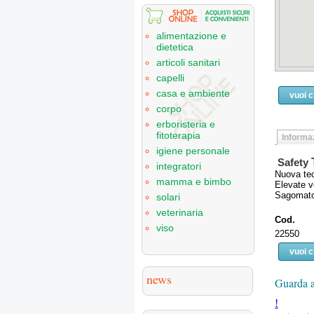
alimentazione e
dietetica
articoli sanitari
capelli
casa e ambiente
vuoi 
corpo
erboristeria e
fitoterapia
Informaz
igiene personale
Safety
integratori
Nuova tec
mamma e bimbo
Elevate v
Sagomato 
solari
veterinaria
Cod.
viso
22550
vuoi 
news
Guarda a
!