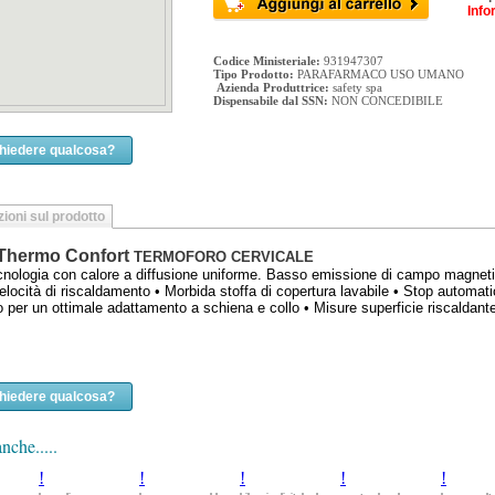
Info
Codice Ministeriale:
931947307
Tipo Prodotto:
PARAFARMACO USO UMANO
Azienda Produttrice:
safety spa
Dispensabile dal SSN:
NON CONCEDIBILE
chiedere qualcosa?
ioni sul prodotto
Thermo Confort
TERMOFORO CERVICALE
nologia con calore a diffusione uniforme. Basso emissione di campo magnetico.
elocità di riscaldamento • Morbida stoffa di copertura lavabile • Stop automatic
per un ottimale adattamento a schiena e collo • Misure superficie riscaldant
chiedere qualcosa?
nche.....
!
!
!
!
!