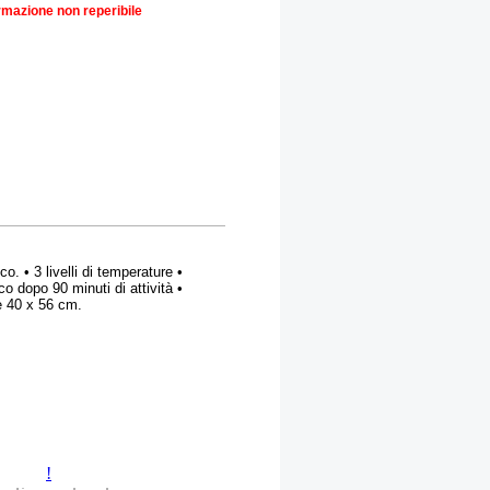
rmazione non reperibile
 • 3 livelli di temperature •
o dopo 90 minuti di attività •
e 40 x 56 cm.
!