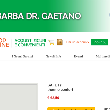
Hai un account?
Log-in
I Nostri Servizi
News&Info
Eventi
Multimed
SAFETY
thermo confort
€ 62,50
Disp