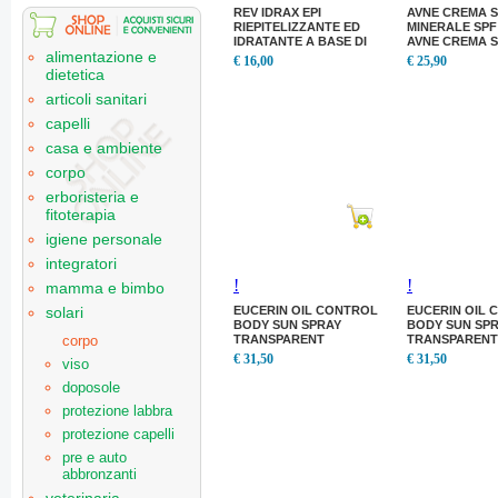
REV IDRAX EPI
AVNE CREMA 
RIEPITELIZZANTE ED
MINERALE SPF 
IDRATANTE A BASE DI
AVNE CREMA 
alimentazione e
RAME E ZINCO
MINERALE SPF 
€ 16,00
€ 25,90
SUCRALFATO, CERAMIDI
dietetica
ED ACIDO
articoli sanitari
capelli
casa e ambiente
corpo
erboristeria e
fitoterapia
igiene personale
integratori
!
!
mamma e bimbo
EUCERIN OIL CONTROL
EUCERIN OIL
solari
BODY SUN SPRAY
BODY SUN SP
TRANSPARENT
TRANSPARENT
corpo
€ 31,50
€ 31,50
viso
doposole
protezione labbra
protezione capelli
pre e auto
abbronzanti