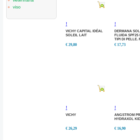
veterinaria
viso
!
!
VICHY CAPITAL IDÉAL
DERMANA SO
SOLEIL LAIT
FLUIDA SPF25 
TIPI DI PELLE.
APPLICARE GR
€ 29,80
€ 17,73
VERSIONE SPR
!
!
VICHY
ANGSTROM P
HYDRAXOL KID
€ 26,29
€ 16,90