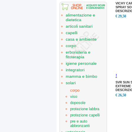
VICHY CA
SPRAY SO
DESCRIZI
alimentazione e
PROTEZI
€ 29,50
dietetica
articoli sanitari
capelli
casa e ambiente
corpo
erboristeria e
fitoterapia
igiene personale
integratori
!
mamma e bimbo
SVR SUN 
solari
EXTREME 
DESCRIZI
corpo
PROTEZI
€ 26,50
viso
doposole
protezione labbra
protezione capelli
pre e auto
abbronzanti