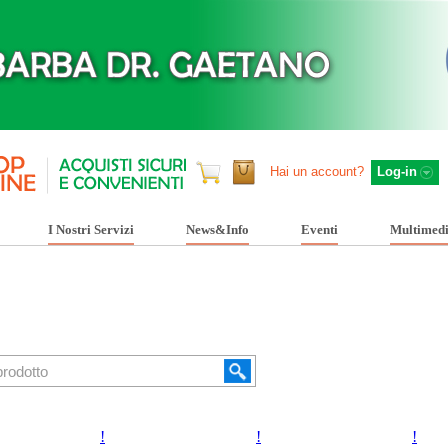
Hai un account?
Log-in
I Nostri Servizi
News&Info
Eventi
Multimed
!
!
!