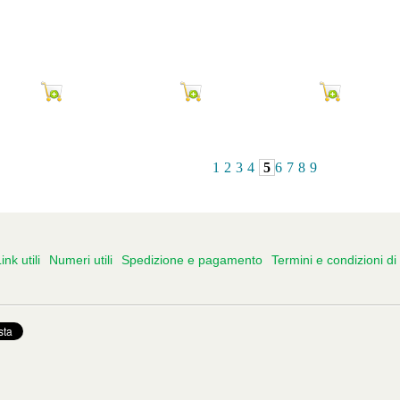
1
2
3
4
5
6
7
8
9
ink utili
Numeri utili
Spedizione e pagamento
Termini e condizioni di