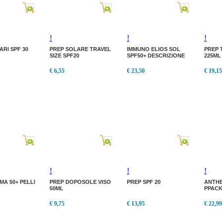
!
!
!
ARI SPF 30
PREP SOLARE TRAVEL
IMMUNO ELIOS SOL
PREP 
SIZE SPF20
SPF50+ DESCRIZIONE
225ML
€ 6,55
€ 23,50
€ 19,15
!
!
!
MA 50+ PELLI
PREP DOPOSOLE VISO
PREP SPF 20
ANTHE
50ML
PPACK
€ 9,75
€ 13,95
€ 22,99