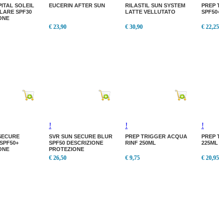
PITAL SOLEIL
EUCERIN AFTER SUN
RILASTIL SUN SYSTEM
PREP 
LARE SPF30
LATTE VELLUTATO
SPF50
ONE
ONE SOLARE
€ 23,90
€ 30,90
€ 22,25
!
!
!
SECURE
SVR SUN SECURE BLUR
PREP TRIGGER ACQUA
PREP 
SPF50+
SPF50 DESCRIZIONE
RINF 250ML
225ML
ONE
PROTEZIONE
ONE
€ 26,50
€ 9,75
€ 20,95