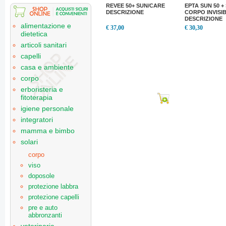
REVEE 50+ SUN/CARE
EPTA SUN 50 +
DESCRIZIONE
CORPO INVISIB
DESCRIZIONE
alimentazione e
€ 37,00
€ 30,30
dietetica
articoli sanitari
capelli
casa e ambiente
corpo
erboristeria e
fitoterapia
igiene personale
integratori
mamma e bimbo
solari
corpo
viso
doposole
protezione labbra
protezione capelli
pre e auto
abbronzanti